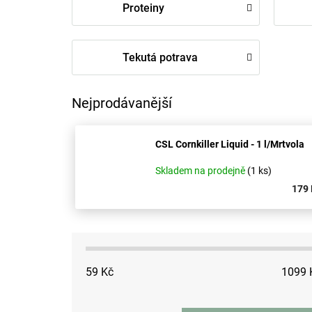
Proteiny
Tekutá potrava
Nejprodávanější
CSL Cornkiller Liquid - 1 l/Mrtvola
Skladem na prodejně
(1 ks)
179 
V
ý
p
59
Kč
1099
i
s