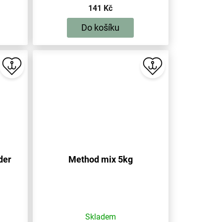
141 Kč
Do košíku
der
Method mix 5kg
Skladem