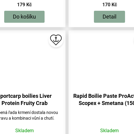
179 Kč
170 Kč
Do košíku
Detail
portcarp boilies Liver
Rapid Boilie Paste ProAct
Protein Fruity Crab
Scopex + Smetana (15
bená řada krmení dostala novou
ravu a kombinaci vůní a chutí.
Skladem
Skladem