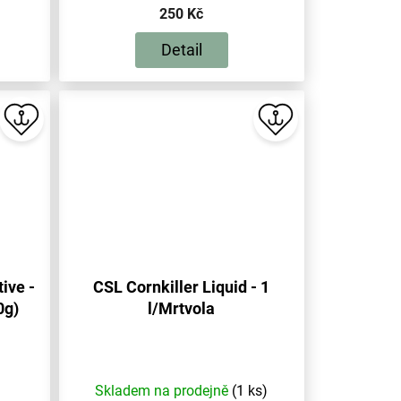
250 Kč
Detail
ive -
CSL Cornkiller Liquid - 1
0g)
l/Mrtvola
Skladem na prodejně
(1 ks)