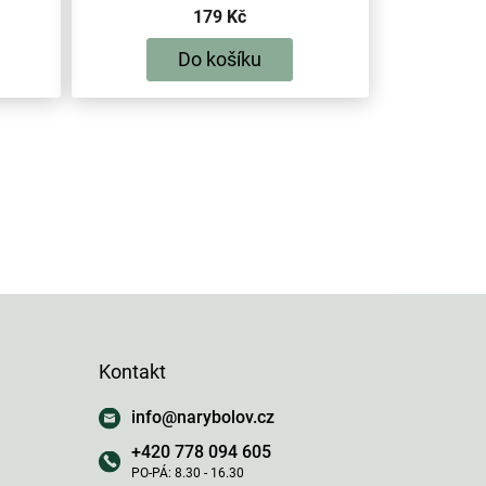
179 Kč
Do košíku
Kontakt
info
@
narybolov.cz
+420 778 094 605