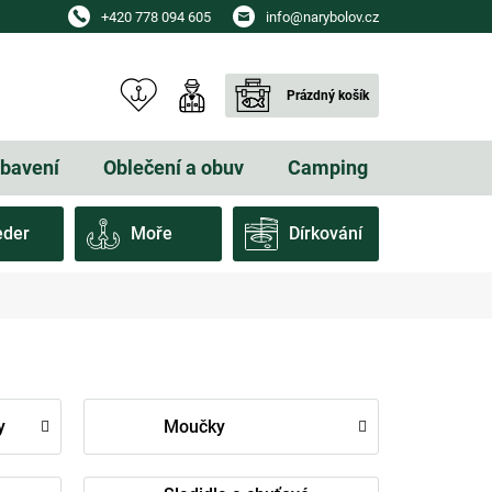
+420 778 094 605
info@narybolov.cz
Prázdný košík
NÁKUPNÍ
KOŠÍK
ybavení
Oblečení a obuv
Camping
Dárkové
eder
Moře
Dírkování
y
Moučky