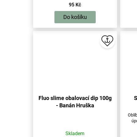
95 Kč
Do košíku
Fluo slime obalovací dip 100g
S
- Banán Hruška
Oblí
úp
Skladem