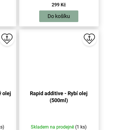
299 Kč
Do košíku
 olej
Rapid additive - Rybí olej
(500ml)
ks)
Skladem na prodejně
(1 ks)