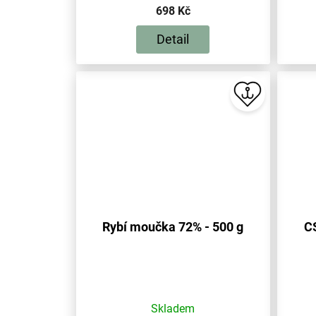
698 Kč
Detail
Rybí moučka 72% - 500 g
CS
Skladem