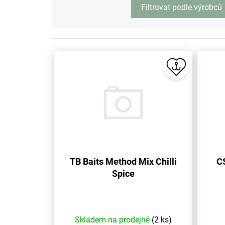
p
Filtrovat podle výrobců
r
o
d
u
k
t
ů
TB Baits Method Mix Chilli
CS
Spice
Skladem na prodejně
(2 ks)