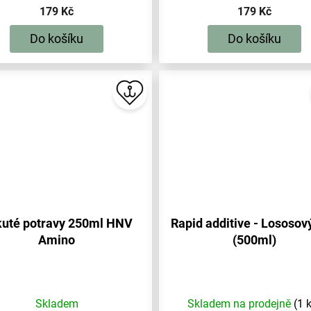
179 Kč
179 Kč
Do košíku
Do košíku
uté potravy 250ml HNV
Rapid additive - Lososový
Amino
(500ml)
Skladem
Skladem na prodejně
(1 