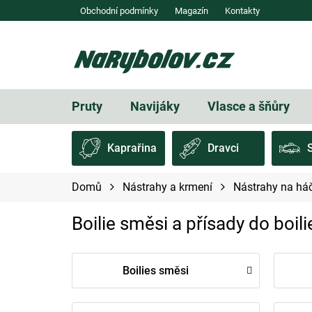
Přejít
Obchodní podmínky
Magazín
Kontakty
na
obsah
Pruty
Navijáky
Vlasce a šňůry
Kaprařina
Dravci
Domů
Nástrahy a krmení
Nástrahy na há
Boilie směsi a přísady do boili
Boilies směsi