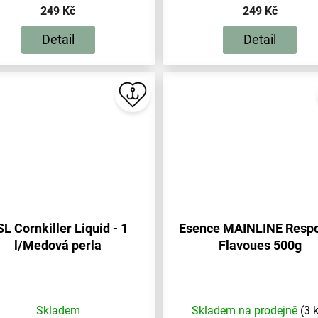
249 Kč
249 Kč
Detail
Detail
L Cornkiller Liquid - 1
Esence MAINLINE Resp
l/Medová perla
Flavoues 500g
Skladem
Skladem na prodejně
(3 