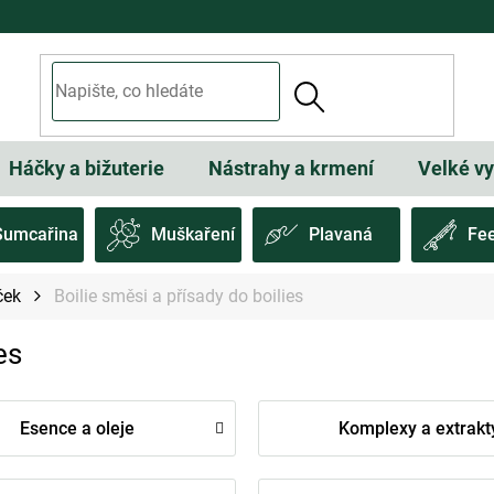
Háčky a bižuterie
Nástrahy a krmení
Velké v
Sumcařina
Muškaření
Plavaná
Fe
ček
Boilie směsi a přísady do boilies
es
Esence a oleje
Komplexy a extrakt