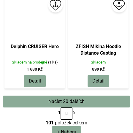
Delphin CRUISER Hero
ZFISH Mikina Hoodie
Distance Casting
Skladem na prodejně
(1 ks)
Skladem
1 680 Kč
899 Kč
Detail
Detail
Načíst 20 dalších
S
1
6
t
O
r
101
položek celkem
v
á
n
l
Nahoru