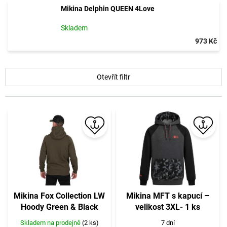
Mikina Delphin QUEEN 4Love
Skladem
973 Kč
V
Otevřít filtr
ý
p
i
s
p
r
o
d
u
k
t
Mikina Fox Collection LW
Mikina MFT s kapucí –
ů
Hoody Green & Black
velikost 3XL- 1 ks
Skladem na prodejně
(2 ks)
7 dní