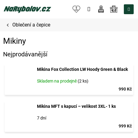
Přejít
na
NÁKUPNÍ
obsah
KOŠÍK
Oblečení a čepice
Mikiny
Nejprodávanější
Mikina Fox Collection LW Hoody Green & Black
Skladem na prodejně
(2 ks)
990 Kč
Mikina MFT s kapucí – velikost 3XL- 1 ks
7 dní
999 Kč