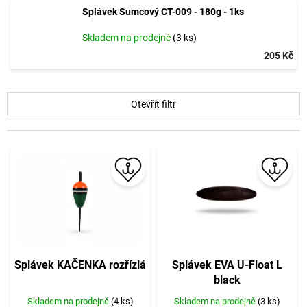
Splávek Sumcový CT-009 - 180g - 1ks
Skladem na prodejně
(3 ks)
205 Kč
V
Otevřít filtr
ý
p
i
s
p
r
o
d
u
k
t
Splávek KAČENKA rozřízlá
Splávek EVA U-Float L
ů
black
Skladem na prodejně
(4 ks)
Skladem na prodejně
(3 ks)