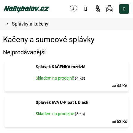
Přejít
na
NÁKUPNÍ
obsah
KOŠÍK
Splávky a kačeny
Kačeny a sumcové splávky
Nejprodávanější
Splávek KAČENKA rozřízlá
Skladem na prodejně
(4 ks)
44 Kč
od
Splávek EVA U-Float L black
Skladem na prodejně
(3 ks)
62 Kč
od