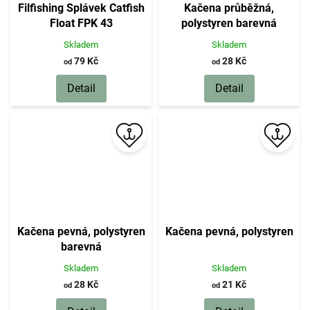
Filfishing Splávek Catfish
Kačena průběžná,
Float FPK 43
polystyren barevná
Skladem
Skladem
79 Kč
28 Kč
od
od
Detail
Detail
Kačena pevná, polystyren
Kačena pevná, polystyren
barevná
Skladem
Skladem
28 Kč
21 Kč
od
od