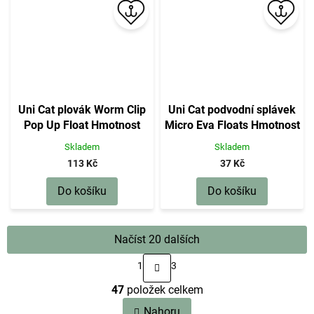
Uni Cat plovák Worm Clip
Uni Cat podvodní splávek
Pop Up Float Hmotnost
Micro Eva Floats Hmotnost
10g
9g
Skladem
Skladem
113 Kč
37 Kč
Do košíku
Do košíku
Načíst 20 dalších
S
1
3
t
O
r
47
položek celkem
v
á
n
l
Nahoru