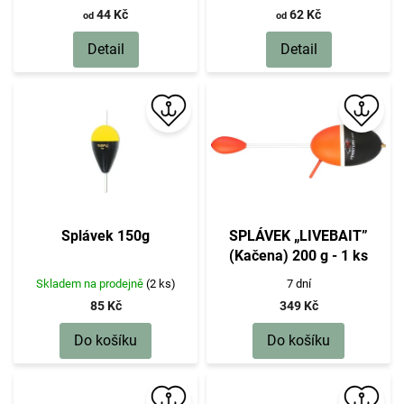
44 Kč
62 Kč
od
od
Detail
Detail
Splávek 150g
SPLÁVEK „LIVEBAIT”
(Kačena) 200 g - 1 ks
Skladem na prodejně
(2 ks)
7 dní
85 Kč
349 Kč
Do košíku
Do košíku