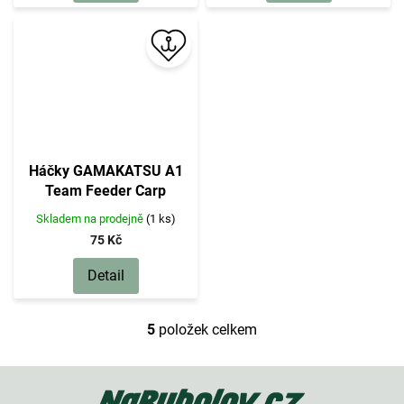
Háčky GAMAKATSU A1
Team Feeder Carp
Skladem na prodejně
(1 ks)
75 Kč
Detail
5
položek celkem
O
v
l
Z
á
á