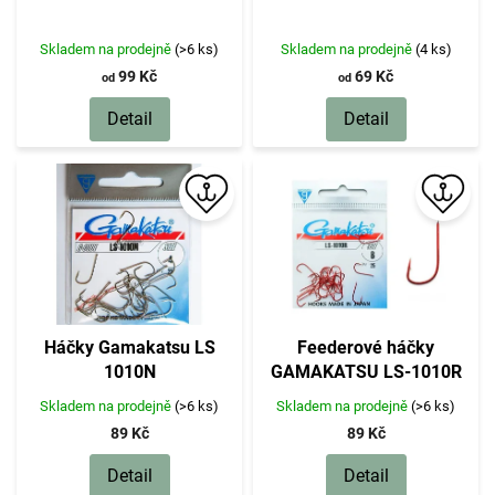
d
u
k
Skladem na prodejně
(>6 ks)
Skladem na prodejně
(4 ks)
t
99 Kč
69 Kč
od
od
ů
Detail
Detail
Háčky Gamakatsu LS
Feederové háčky
1010N
GAMAKATSU LS-1010R
Skladem na prodejně
(>6 ks)
Skladem na prodejně
(>6 ks)
89 Kč
89 Kč
Detail
Detail