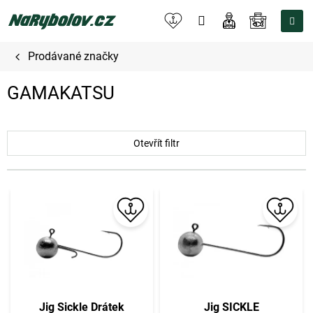
Přejít
na
NÁKUPNÍ
obsah
KOŠÍK
Prodávané značky
GAMAKATSU
Otevřít filtr
V
ý
p
i
s
p
r
o
Jig Sickle Drátek
Jig SICKLE