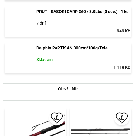
PRUT - SASORI CARP 360 / 3.0Lbs (3 sec.) - 1 ks
7 dní
949 Kč
Delphin PARTISAN 300cm/100g/Tele
Skladem
1 119 Kč
V
Otevřít filtr
ý
p
i
s
p
r
o