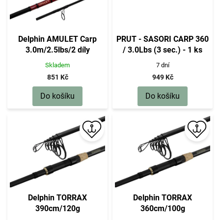
d
u
k
t
Delphin AMULET Carp
PRUT - SASORI CARP 360
ů
3.0m/2.5lbs/2 díly
/ 3.0Lbs (3 sec.) - 1 ks
Skladem
7 dní
851 Kč
949 Kč
Do košíku
Do košíku
Delphin TORRAX
Delphin TORRAX
390cm/120g
360cm/100g