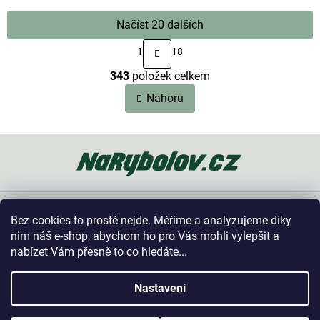
Načíst 20 dalších
S
1
18
t
O
r
343
položek celkem
v
á
n
l
Nahoru
k
á
o
d
v
a
Z
á
c
n
á
í
í
p
p
a
r
t
v
Oblíbené kategorie
k
í
Bez cookies to prostě nejde. Měříme a analyzujeme díky
y
Vše o nákupu
nim náš e-shop, abychom ho pro Vás mohli vylepšit a
v
nabízet Vám přesně to co hledáte...
ý
p
Kontakt
i
Nastavení
s
u