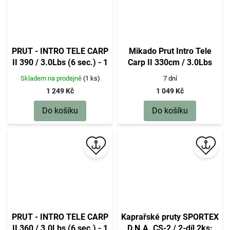
PRUT - INTRO TELE CARP
Mikado Prut Intro Tele
II 390 / 3.0Lbs (6 sec.) - 1
Carp II 330cm / 3.0Lbs
ks
Skladem na prodejně
(1 ks)
7 dní
1 249 Kč
1 049 Kč
Do košíku
Do košíku
PRUT - INTRO TELE CARP
Kaprařské pruty SPORTEX
II 360 / 3.0Lbs (6 sec.) - 1
D.N.A. CS-2 / 2-díl 2ks: