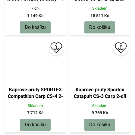
ks
396cm 3,75lbs M80
7 dní
Skladem
1 149 Kč
18 511 Kč
Do košíku
Do košíku
Kaprové pruty SPORTEX
Kaprové pruty Sportex
Competition Carp CS-4 2-
Catapult CS-3 Carp 2-díl
díl 2ks: 12ft/2,75lbs. M80
2ks: 12ft 2,75lbs, 366cm
Skladem
Skladem
M80
7 712 Kč
9 769 Kč
Do košíku
Do košíku