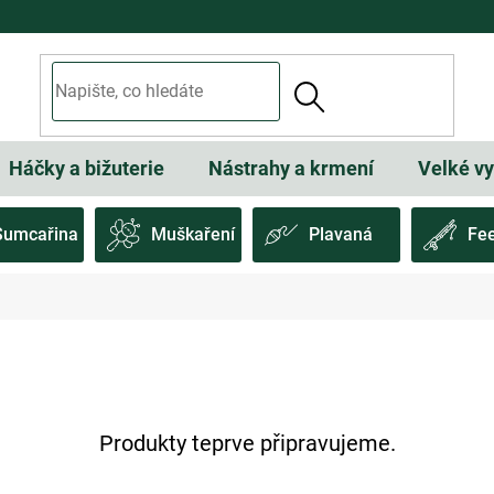
Háčky a bižuterie
Nástrahy a krmení
Velké v
Sumcařina
Muškaření
Plavaná
Fe
Produkty teprve připravujeme.