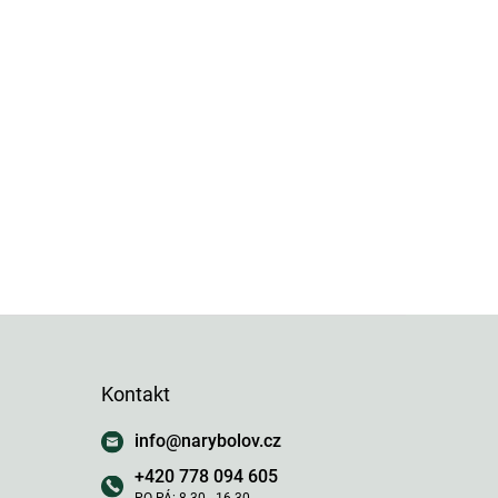
Kontakt
info
@
narybolov.cz
+420 778 094 605