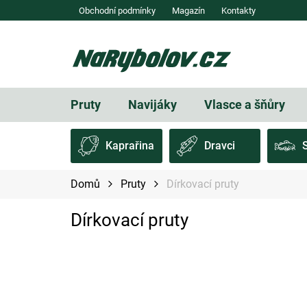
Přejít
Obchodní podmínky
Magazín
Kontakty
na
obsah
Pruty
Navijáky
Vlasce a šňůry
Kaprařina
Dravci
Domů
Pruty
Dírkovací pruty
Dírkovací pruty