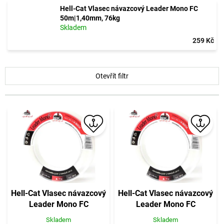
Hell-Cat Vlasec návazcový Leader Mono FC
50m|1,40mm, 76kg
Skladem
259 Kč
V
Otevřít filtr
ý
p
i
s
p
r
o
d
u
k
t
Hell-Cat Vlasec návazcový
Hell-Cat Vlasec návazcový
ů
Leader Mono FC
Leader Mono FC
50m|1.20mm, 71kg
50m|1,40mm, 76kg
Skladem
Skladem