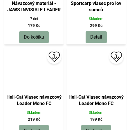
Návazcový materiál -
Sportcarp vlasec pro lov
JAWS INVISIBLE LEADER
sumců
1.00mm/50m/55kg - 1 ks
7 dní
Skladem
179 Kč
299 Kč
Do košíku
Detail
Hell-Cat Vlasec návazcový
Hell-Cat Vlasec návazcový
Leader Mono FC
Leader Mono FC
50m|1,10mm, 66kg
50m|1,00mm, 62kg
Skladem
Skladem
219 Kč
199 Kč