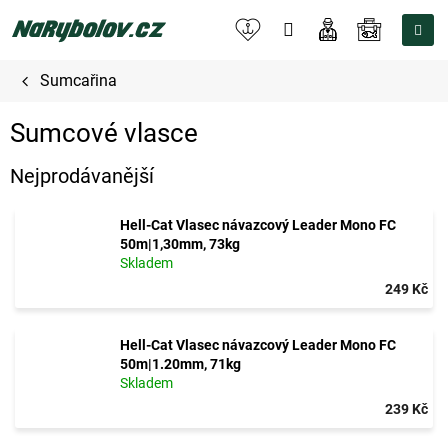
Přejít
na
NÁKUPNÍ
obsah
KOŠÍK
Sumcařina
Sumcové vlasce
Nejprodávanější
Hell-Cat Vlasec návazcový Leader Mono FC
50m|1,30mm, 73kg
Skladem
249 Kč
Hell-Cat Vlasec návazcový Leader Mono FC
50m|1.20mm, 71kg
Skladem
239 Kč