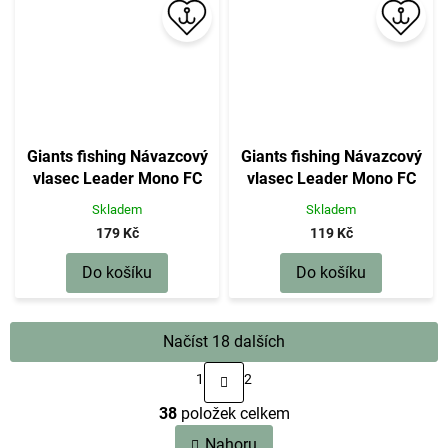
Giants fishing Návazcový
Giants fishing Návazcový
vlasec Leader Mono FC
vlasec Leader Mono FC
100m
50m|0,50mm(18kg)
Skladem
Skladem
179 Kč
119 Kč
Do košíku
Do košíku
Načíst 18 dalších
S
1
2
t
O
r
38
položek celkem
v
á
n
l
Nahoru