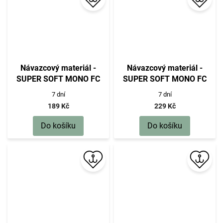
Návazcový materiál -
Návazcový materiál -
SUPER SOFT MONO FC
SUPER SOFT MONO FC
COATED
COATED
7 dní
7 dní
1.00mm/50m/55kg - 1 ks
1.30mm/50m/78kg - 1 ks
189 Kč
229 Kč
Do košíku
Do košíku