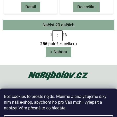
Detail
Do košíku
Načíst 20 dalších
S
1
13
t
O
r
256
položek celkem
v
á
n
l
Nahoru
k
á
o
d
v
a
Z
á
c
n
á
í
í
p
p
a
r
t
v
Oblíbené kategorie
k
í
Bez cookies to prostě nejde. Měříme a analyzujeme díky
y
Vše o nákupu
nim náš e-shop, abychom ho pro Vás mohli vylepšit a
v
nabízet Vám přesně to co hledáte...
ý
p
Kontakt