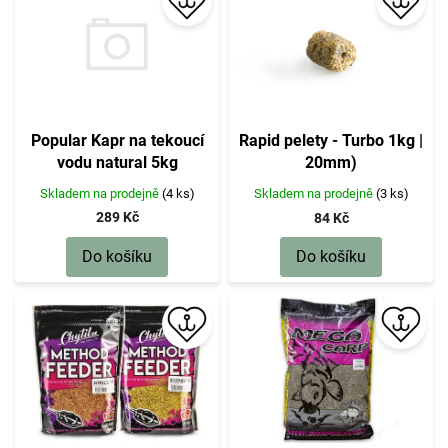
p
r
o
d
u
k
t
Popular Kapr na tekoucí
Rapid pelety - Turbo 1kg |
ů
vodu natural 5kg
20mm)
Skladem na prodejně
(4 ks)
Skladem na prodejně
(3 ks)
289 Kč
84 Kč
Do košíku
Do košíku