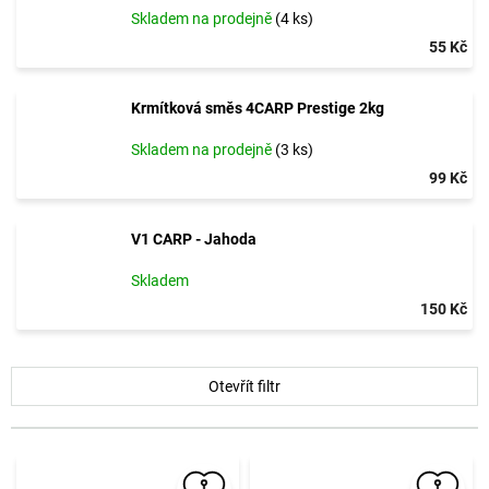
Skladem na prodejně
(4 ks)
55 Kč
Krmítková směs 4CARP Prestige 2kg
Skladem na prodejně
(3 ks)
99 Kč
V1 CARP - Jahoda
Skladem
150 Kč
V
Otevřít filtr
ý
p
i
s