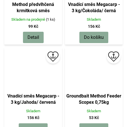
Method předvlhčená
Vnadící směs Megacarp -
krmítková směs
3 kg/Čokoláda/ černá
Skladem na prodejně
(1 ks)
Skladem
99 Kč
156 Kč
Detail
Do košíku
Vnadící směs Megacarp -
Groundbait Method Feeder
3 kg/Jahoda/ červená
Scopex 0,75kg
Skladem
Skladem
156 Kč
53 Kč