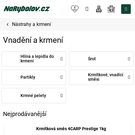
Přejít
na
NÁKUPNÍ
obsah
KOŠÍK
Nástrahy a krmení
Vnadění a krmení
Hlína a lepidla do
Šrot
krmení
Krmítkové, vnadící
Partikly
směsi
Krmné pelety
Nejprodávanější
Krmítková směs 4CARP Prestige 1kg