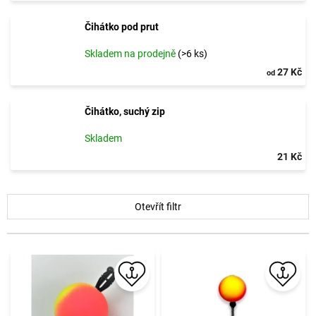
Čihátko pod prut
Skladem na prodejně
(>6 ks)
27 Kč
od
Čihátko, suchý zip
Skladem
21 Kč
V
Otevřít filtr
ý
p
i
s
p
r
o