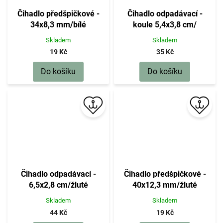
Čihadlo předšpičkové -
Čihadlo odpadávací -
34x8,3 mm/bílé
koule 5,4x3,8 cm/
žlutočervené
Skladem
Skladem
19 Kč
35 Kč
Do košíku
Do košíku
Čihadlo odpadávací -
Čihadlo předšpičkové -
6,5x2,8 cm/žluté
40x12,3 mm/žluté
Skladem
Skladem
44 Kč
19 Kč