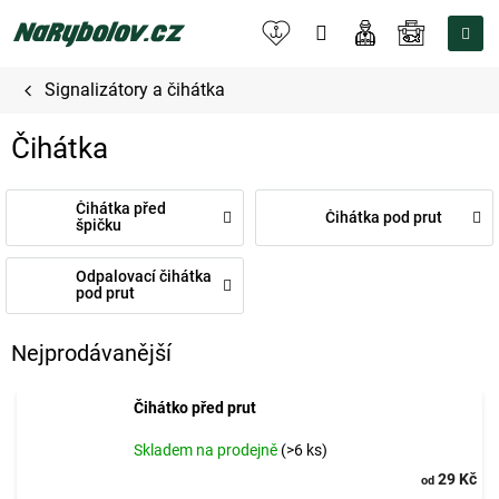
Přejít
na
NÁKUPNÍ
obsah
KOŠÍK
Signalizátory a čihátka
Čihátka
Čihátka před
Čihátka pod prut
špičku
Odpalovací čihátka
pod prut
Nejprodávanější
Čihátko před prut
Skladem na prodejně
(>6 ks)
29 Kč
od