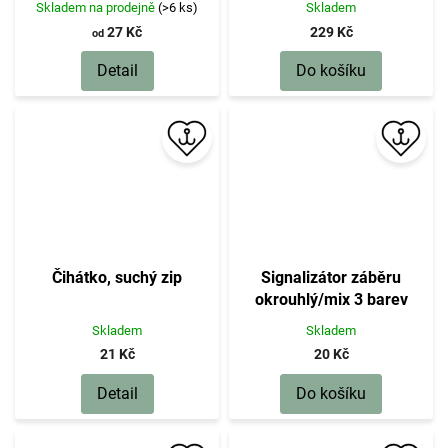
Skladem na prodejně
(>6 ks)
Skladem
27 Kč
229 Kč
od
Detail
Do košíku
Čihátko, suchý zip
Signalizátor záběru
okrouhlý/mix 3 barev
Skladem
Skladem
21 Kč
20 Kč
Detail
Do košíku