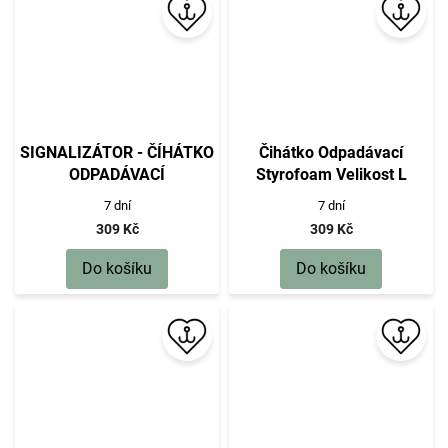
SIGNALIZÁTOR - ČÍHÁTKO
Čihátko Odpadávací
ODPADÁVACÍ
Styrofoam Velikost L
STYROFOAM VEL. M -
Červené/Žluté- 10 ks
7 dní
7 dní
ČERVENÉ A ŽLUTÉ - 10 ks
309 Kč
309 Kč
Do košíku
Do košíku