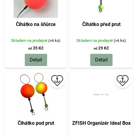
d
u
k
t
Čihátko na šňůrce
Čihátko před prut
ů
Skladem na prodejně
(>6 ks)
Skladem na prodejně
(>6 ks)
35 Kč
29 Kč
od
od
Detail
Detail
Čihátko pod prut
ZFISH Organizér Ideal Box