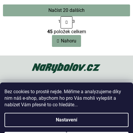
Načíst 20 dalších
S
1
3
t
O
r
45
položek celkem
v
á
n
l
Nahoru
k
á
o
d
v
a
Z
á
c
n
á
í
í
p
p
a
r
t
v
Oblíbené kategorie
k
í
Bez cookies to prostě nejde. Měříme a analyzujeme díky
y
Vše o nákupu
nim náš e-shop, abychom ho pro Vás mohli vylepšit a
v
nabízet Vám přesně to co hledáte...
ý
p
Kontakt
i
Nastavení
s
u