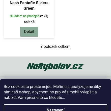
Nash Pantofle Sliders
Green
Skladem na prodejně
(2 ks)
649 Kč
Detail
7
položek celkem
O
v
l
Z
á
á
d
p
a
a
c
t
í
Oblíbené kategorie
í
p
Bez cookies to prostě nejde. Měříme a analyzujeme díky
r
Vše o nákupu
nim náš e-shop, abychom ho pro Vás mohli vylepšit a
v
nabízet Vám přesně to co hledáte...
k
y
Kontakt
v
Nastavení