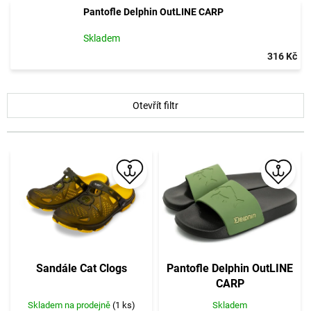
Pantofle Delphin OutLINE CARP
Skladem
316 Kč
V
Otevřít filtr
ý
p
i
s
p
r
o
d
u
k
t
Sandále Cat Clogs
Pantofle Delphin OutLINE
ů
CARP
Skladem na prodejně
(1 ks)
Skladem