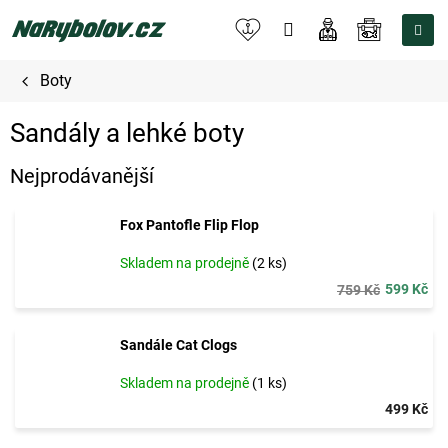
Přejít
na
NÁKUPNÍ
obsah
KOŠÍK
Boty
Sandály a lehké boty
Nejprodávanější
Fox Pantofle Flip Flop
Skladem na prodejně
(2 ks)
599 Kč
759 Kč
Sandále Cat Clogs
Skladem na prodejně
(1 ks)
499 Kč