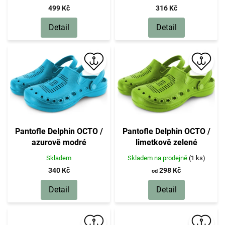
499 Kč
316 Kč
Detail
Detail
Pantofle Delphin OCTO /
Pantofle Delphin OCTO /
azurově modré
limetkově zelené
Skladem
Skladem na prodejně
(1 ks)
340 Kč
298 Kč
od
Detail
Detail