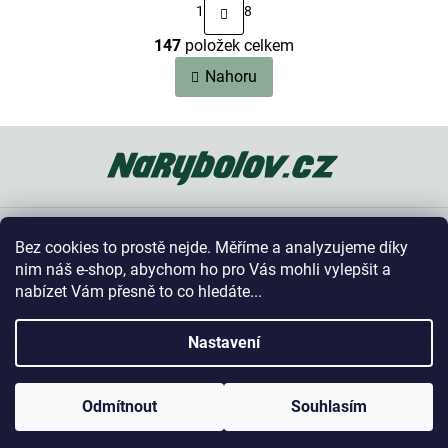
S
1
8
t
O
r
147
položek celkem
v
á
n
l
Nahoru
k
á
o
d
v
a
Z
á
c
n
á
í
í
p
p
a
r
t
v
Oblíbené kategorie
k
í
Bez cookies to prostě nejde. Měříme a analyzujeme díky
y
Vše o nákupu
nim náš e-shop, abychom ho pro Vás mohli vylepšit a
v
nabízet Vám přesně to co hledáte...
ý
p
Kontakt
i
Nastavení
s
u
Copyright 2026
NaRybolov.cz
. Všechna práva vyhrazena.
Odmítnout
Souhlasím
Vytvořil Shoptet
|
Shopcode