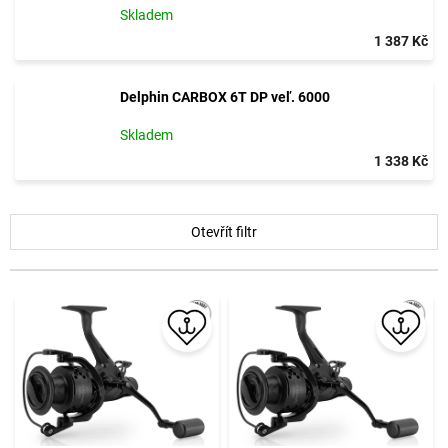
Skladem
1 387 Kč
Delphin CARBOX 6T DP veľ. 6000
Skladem
1 338 Kč
V
Otevřít filtr
ý
p
i
s
p
r
o
d
u
k