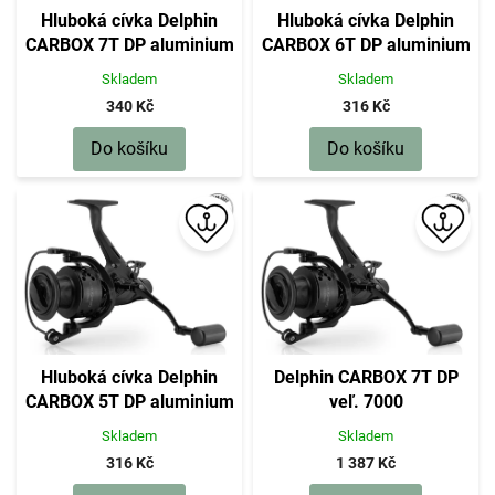
t
Hluboká cívka Delphin
Hluboká cívka Delphin
ů
CARBOX 7T DP aluminium
CARBOX 6T DP aluminium
Skladem
Skladem
340 Kč
316 Kč
Do košíku
Do košíku
Hluboká cívka Delphin
Delphin CARBOX 7T DP
CARBOX 5T DP aluminium
veľ. 7000
Skladem
Skladem
316 Kč
1 387 Kč