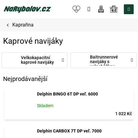
Přejít
na
NÁKUPNÍ
obsah
KOŠÍK
Kaprařina
Kaprové navijáky
Baitrunnerové
Velkokapacitní
navijáky s
kaprové navijáky
volnoběžkou
Nejprodávanější
Delphin BINGO 6T DP veľ. 6000
Skladem
1 022 Kč
Delphin CARBOX 7T DP veľ. 7000