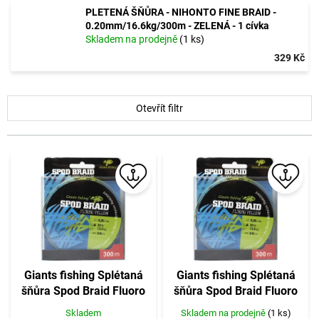
PLETENÁ ŠŇŮRA - NIHONTO FINE BRAID -
0.20mm/16.6kg/300m - ZELENÁ - 1 cívka
Skladem na prodejně
(1 ks)
329 Kč
V
Otevřít filtr
ý
p
i
s
p
r
o
d
u
k
t
Giants fishing Splétaná
Giants fishing Splétaná
ů
šňůra Spod Braid Fluoro
šňůra Spod Braid Fluoro
Yellow
Yellow
Skladem
Skladem na prodejně
(1 ks)