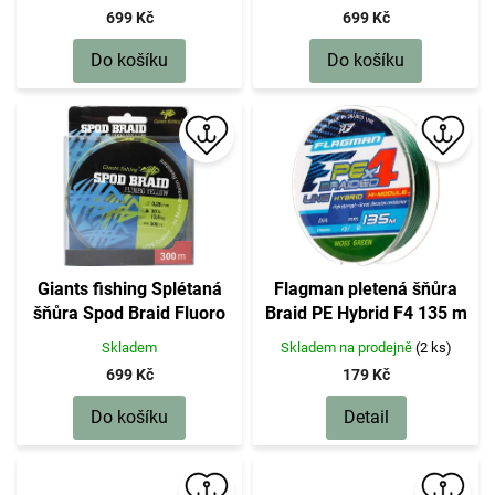
300m|0,28mm/30lb(13,6kg)
300m|0,22mm/20lb(9,1kg)
699 Kč
699 Kč
Do košíku
Do košíku
Giants fishing Splétaná
Flagman pletená šňůra
šňůra Spod Braid Fluoro
Braid PE Hybrid F4 135 m
Yellow 300m
MossGreen
Skladem
Skladem na prodejně
(2 ks)
699 Kč
179 Kč
Do košíku
Detail