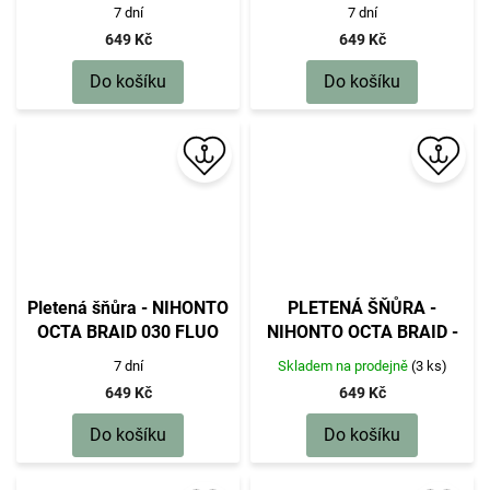
Žlutá 300M Nosnost :
Žlutá 300M Nosnost :
7 dní
7 dní
18.10kg
20.80kg
649 Kč
649 Kč
Do košíku
Do košíku
Pletená šňůra - NIHONTO
PLETENÁ ŠŇŮRA -
OCTA BRAID 030 FLUO
NIHONTO OCTA BRAID -
Žlutá 300M Nosnost :
0.23mm/20.8kg/300m -
7 dní
Skladem na prodejně
(3 ks)
29.90kg
ZELENÁ - 1 cívka
649 Kč
649 Kč
Do košíku
Do košíku