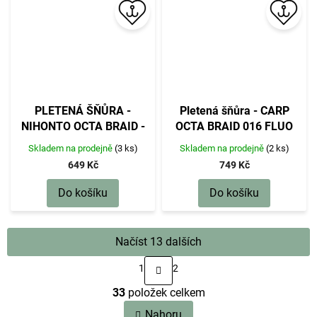
PLETENÁ ŠŇŮRA -
Pletená šňůra - CARP
NIHONTO OCTA BRAID -
OCTA BRAID 016 FLUO
0.30mm/29.9kg/300m -
300M 12.90 kg
Skladem na prodejně
(3 ks)
Skladem na prodejně
(2 ks)
ZELENÁ - 1 cívka
649 Kč
749 Kč
Do košíku
Do košíku
Načíst 13 dalších
S
1
2
t
O
r
33
položek celkem
v
á
n
l
Nahoru