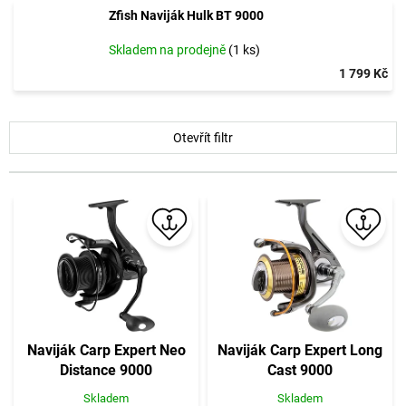
Zfish Naviják Hulk BT 9000
Skladem na prodejně
(1 ks)
1 799 Kč
V
Otevřít filtr
ý
p
i
s
p
r
o
d
u
k
t
Naviják Carp Expert Neo
Naviják Carp Expert Long
ů
Distance 9000
Cast 9000
Skladem
Skladem