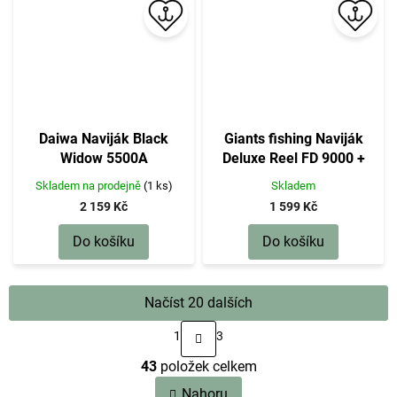
Daiwa Naviják Black
Giants fishing Naviják
Widow 5500A
Deluxe Reel FD 9000 +
cívka 8000 ZDARMA!
Skladem na prodejně
(1 ks)
Skladem
2 159 Kč
1 599 Kč
Do košíku
Do košíku
Načíst 20 dalších
S
1
3
t
O
r
43
položek celkem
v
á
n
l
Nahoru