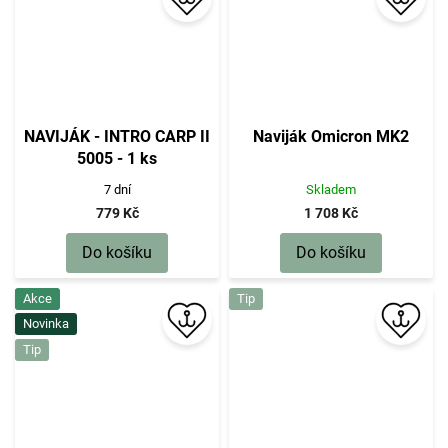
NAVIJÁK - INTRO CARP II
Naviják Omicron MK2
5005 - 1 ks
7 dní
Skladem
779 Kč
1 708 Kč
Do košíku
Do košíku
Akce
Tip
Novinka
Tip