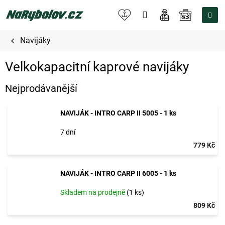
Přejít
na
NÁKUPNÍ
obsah
KOŠÍK
Navijáky
Velkokapacitní kaprové navijáky
Nejprodávanější
NAVIJÁK - INTRO CARP II 5005 - 1 ks
7 dní
779 Kč
NAVIJÁK - INTRO CARP II 6005 - 1 ks
Skladem na prodejně
(1 ks)
809 Kč