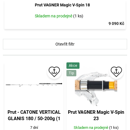
Prut VAGNER Magic V-Spin 18
Skladem na prodejně
(1 ks)
9 090 Kč
V
Otevřít filtr
ý
p
i
Akce
s
p
Tip
r
o
d
u
k
t
Prut - CATONE VERTICAL
Prut VAGNER Magic V-Spin
ů
GLANIS 180 / 50-200g (1
23
díl +rukojeť) - 1ks
7 dní
Skladem na prodejně
(1 ks)