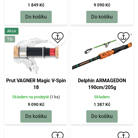
1 849 Kč
9 090 Kč
Do košíku
Do košíku
Akce
Tip
Prut VAGNER Magic V-Spin
Delphin ARMAGEDON
18
190cm/205g
Skladem na prodejně
(1 ks)
Skladem
9 090 Kč
1 387 Kč
Do košíku
Do košíku