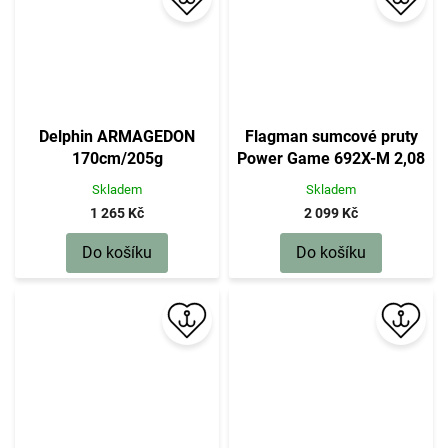
Delphin ARMAGEDON
Flagman sumcové pruty
170cm/205g
Power Game 692X-M 2,08
m 100 - 200 g (FPG-
Skladem
Skladem
692XM)
1 265 Kč
2 099 Kč
Do košíku
Do košíku