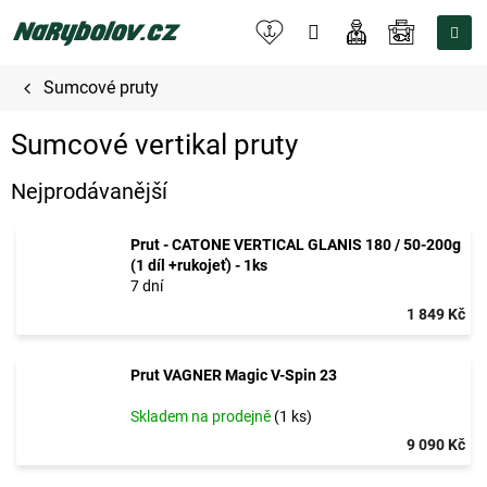
Přejít
na
NÁKUPNÍ
obsah
KOŠÍK
Sumcové pruty
Sumcové vertikal pruty
Nejprodávanější
Prut - CATONE VERTICAL GLANIS 180 / 50-200g
(1 díl +rukojeť) - 1ks
7 dní
1 849 Kč
Prut VAGNER Magic V-Spin 23
Skladem na prodejně
(1 ks)
9 090 Kč