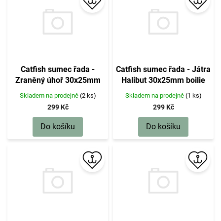
p
r
o
d
u
k
t
Catfish sumec řada -
Catfish sumec řada - Játra
ů
Zraněný úhoř 30x25mm
Halibut 30x25mm boilie
boilie 1kg
1kg
Skladem na prodejně
(2 ks)
Skladem na prodejně
(1 ks)
299 Kč
299 Kč
Do košíku
Do košíku