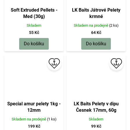
Soft Extruded Pellets -
LK Baits Játrové Pelety
Med (30g)
krmné
KAPR/SUMEC/JESETER
Skladem
Skladem na prodejně
(2 ks)
17mm, 1kg
55 Kč
64 Kč
Do košíku
Do košíku
Special amur pelety 1kg -
LK Baits Pelety v dipu
12mm
Česnek 17mm, 60g
Skladem na prodejně
(1 ks)
Skladem
199 Kč
99 Kč