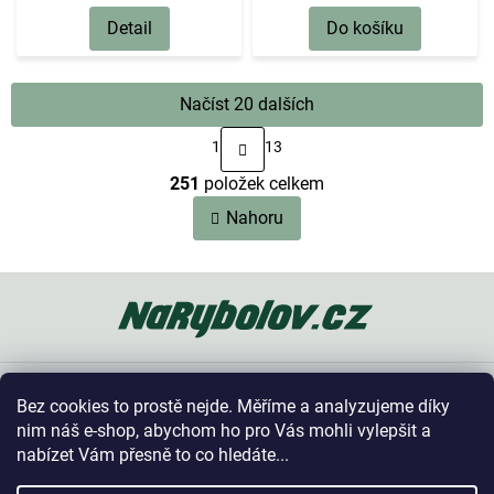
Detail
Do košíku
Načíst 20 dalších
S
1
13
t
O
r
251
položek celkem
v
á
n
l
Nahoru
k
á
o
d
v
a
Z
á
c
n
á
í
í
p
p
a
r
t
v
Oblíbené kategorie
k
í
Bez cookies to prostě nejde. Měříme a analyzujeme díky
y
Vše o nákupu
nim náš e-shop, abychom ho pro Vás mohli vylepšit a
v
nabízet Vám přesně to co hledáte...
ý
p
Kontakt