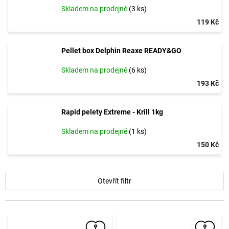
Skladem na prodejně
(3 ks)
119 Kč
Pellet box Delphin Reaxe READY&GO
Skladem na prodejně
(6 ks)
193 Kč
Rapid pelety Extreme - Krill 1kg
Skladem na prodejně
(1 ks)
150 Kč
V
Otevřít filtr
ý
p
i
s