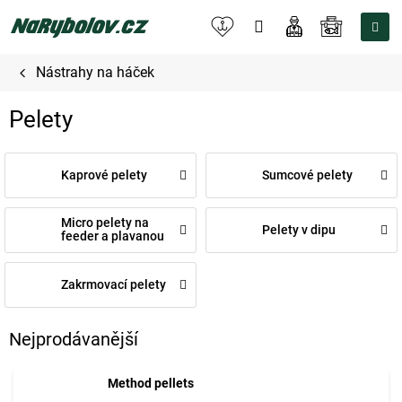
Přejít
na
NÁKUPNÍ
obsah
KOŠÍK
Nástrahy na háček
Pelety
Kaprové pelety
Sumcové pelety
Micro pelety na
Pelety v dipu
feeder a plavanou
Zakrmovací pelety
Nejprodávanější
Method pellets