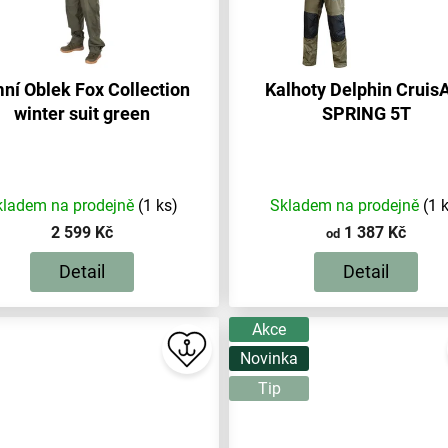
ní Oblek Fox Collection
Kalhoty Delphin Cruis
winter suit green
SPRING 5T
kladem na prodejně
(1 ks)
Skladem na prodejně
(1 
2 599 Kč
1 387 Kč
od
Detail
Detail
Akce
Novinka
Tip