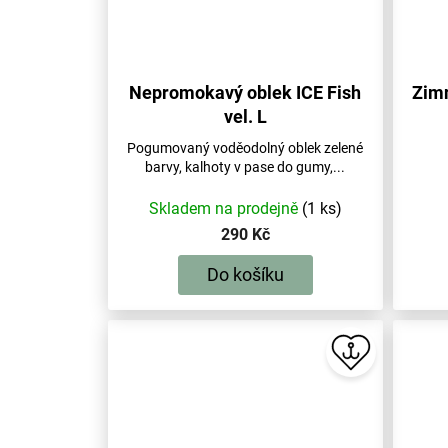
Nepromokavý oblek ICE Fish
Zimn
vel. L
Pogumovaný voděodolný oblek zelené
barvy, kalhoty v pase do gumy,...
Skladem na prodejně
(1 ks)
290 Kč
Do košíku