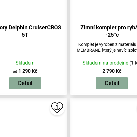
oty Delphin CruiserCROS
Zimní komplet pro ryb
5T
-25°c
Komplet je vyroben z materiálu
MEMBRANE, který je navíc izolo
Skladem
Skladem na prodejně
(1 
1 290 Kč
2 790 Kč
od
Detail
Detail