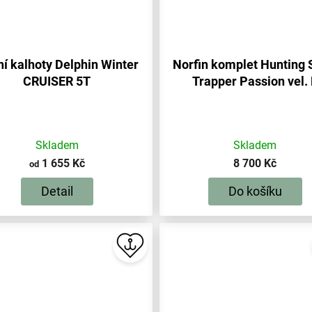
í kalhoty Delphin Winter
Norfin komplet Hunting 
CRUISER 5T
Trapper Passion vel.
Skladem
Skladem
1 655 Kč
8 700 Kč
od
Detail
Do košíku