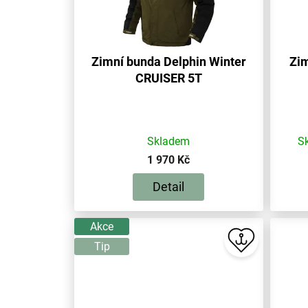
Zimní bunda Delphin Winter
Zim
CRUISER 5T
Skladem
S
1 970 Kč
Detail
Akce
Tip