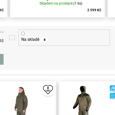
Skladem na prodejně
(1 ks)
 Kč
2 599 Kč
Na skladě
8
Kč