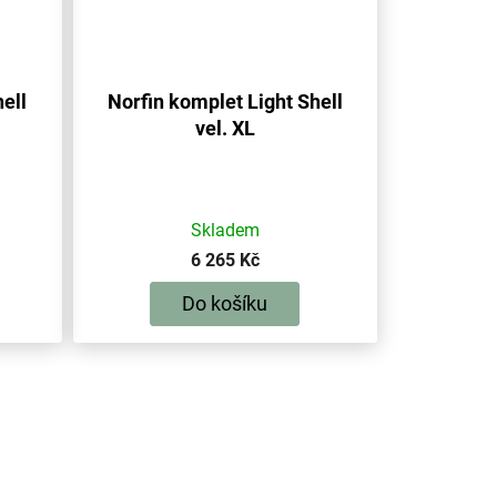
ell
Norfin komplet Light Shell
vel. XL
Skladem
6 265 Kč
Do košíku