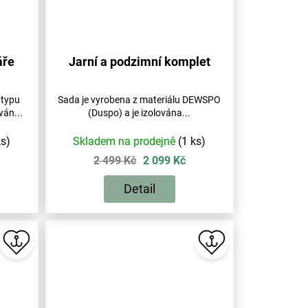
áře
Jarní a podzimní komplet
 typu
Sada je vyrobena z materiálu DEWSPO
ván...
(Duspo) a je izolována...
ks)
Skladem na prodejně
(1 ks)
2 499 Kč
2 099 Kč
Detail