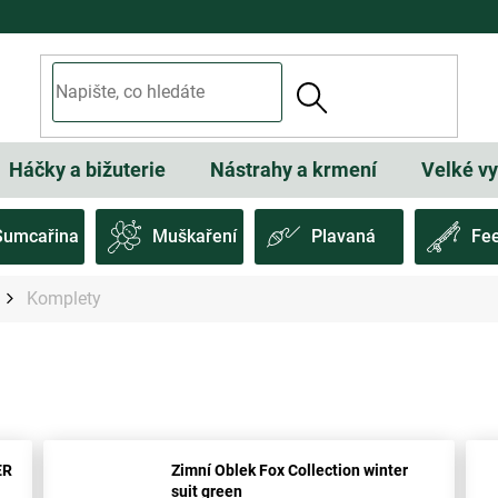
Háčky a bižuterie
Nástrahy a krmení
Velké v
Sumcařina
Muškaření
Plavaná
Fe
Komplety
ER
Zimní Oblek Fox Collection winter
suit green