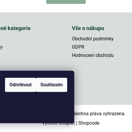
n
á
k
d
o
a
v
á
c
n
í
ené kategorie
Vše o nákupu
í
p
r
Obchodní podmínky
v
ky
GDPR
k
y
Hodnocení obchodu
v
ý
p
a
i
s
Odmítnout
Souhlasím
u
Copyright 2026
NaRybolov.cz
. Všechna práva vyhrazena.
Vytvořil Shoptet
|
Shopcode