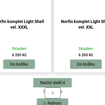
rfin komplet Light Shell
Norfin komplet Light Sh
vel. XXXL
vel. XXL
Skladem
Skladem
6 265 Kč
6 265 Kč
Do košíku
Do košíku
Načíst další 4
S
1
2
t
O
r
v
á
Nahoru
l