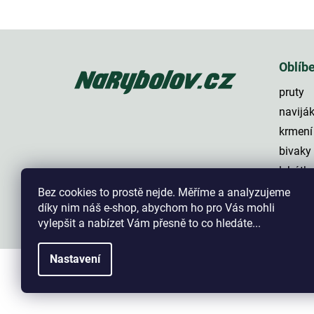
Z
á
p
Oblíb
a
pruty
t
í
navijá
krmení
bivaky
lehátk
háčky
Bez cookies to prostě nejde. Měříme a analyzujeme
díky nim náš e-shop, abychom ho pro Vás mohli
vylepšit a nabízet Vám přesně to co hledáte...
Nastavení