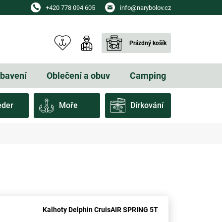
+420 778 094 605
info@narybolov.cz
Prázdný košík
NÁKUPNÍ
KOŠÍK
ybavení
Oblečení a obuv
Camping
Dárkové
eder
Moře
Dírkování
Kalhoty Delphin CruisAIR SPRING 5T