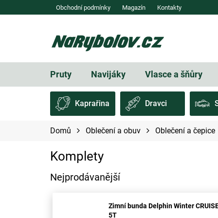
Přejít
Obchodní podmínky
Magazín
Kontakty
na
obsah
Pruty
Navijáky
Vlasce a šňůry
Kaprařina
Dravci
Domů
Oblečení a obuv
Oblečení a čepice
Komplety
Nejprodávanější
Zimní bunda Delphin Winter CRUIS
5T