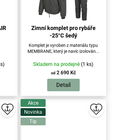
AIR
Zimní komplet pro rybáře
-25°C šedý
Komplet je vyroben z materiálu typu
MEMBRANE, který je navíc izolován...
ks)
Skladem na prodejně
(1 ks)
2 690 Kč
od
Detail
Akce
Novinka
Tip