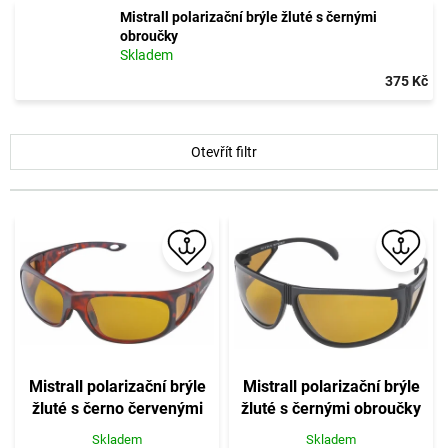
Mistrall polarizační brýle žluté s černými
obroučky
Skladem
375 Kč
V
Otevřít filtr
ý
p
i
s
p
r
o
d
u
k
t
Mistrall polarizační brýle
Mistrall polarizační brýle
ů
žluté s černo červenými
žluté s černými obroučky
obroučky
Skladem
Skladem