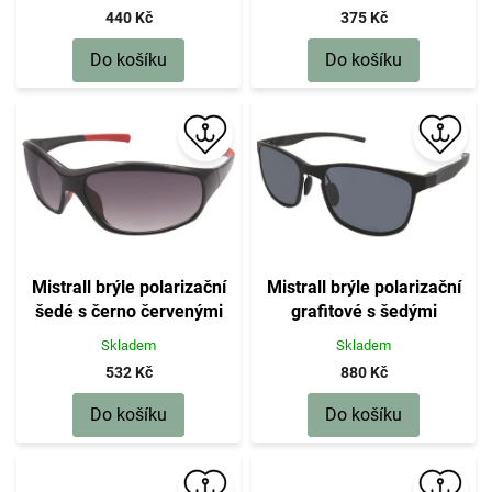
440 Kč
375 Kč
Do košíku
Do košíku
Mistrall brýle polarizační
Mistrall brýle polarizační
šedé s černo červenými
grafitové s šedými
obroučky
obroučky a hliníkovým
Skladem
Skladem
rámem
532 Kč
880 Kč
Do košíku
Do košíku