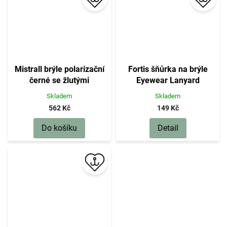
Mistrall brýle polarizační
Fortis šňůrka na brýle
černé se žlutými
Eyewear Lanyard
oboroučky
Skladem
Skladem
562 Kč
149 Kč
Do košíku
Detail