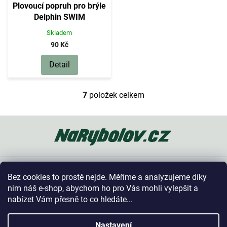
Plovoucí popruh pro brýle
Delphin SWIM
Skladem
90 Kč
Detail
7
položek celkem
O
v
l
Z
á
á
d
p
a
a
c
t
í
Oblíbené kategorie
í
p
Bez cookies to prostě nejde. Měříme a analyzujeme díky
r
Vše o nákupu
nim náš e-shop, abychom ho pro Vás mohli vylepšit a
v
nabízet Vám přesně to co hledáte...
k
y
Kontakt
v
Nastavení