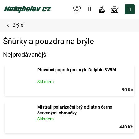
Přejít
na
NÁKUPNÍ
obsah
KOŠÍK
Brýle
Šňůrky a pouzdra na brýle
Nejprodávanější
Plovoucí popruh pro brýle Delphin SWIM
Skladem
90 Kč
Mistrall polarizační brýle žluté s černo
červenými obroučky
Skladem
440 Kč