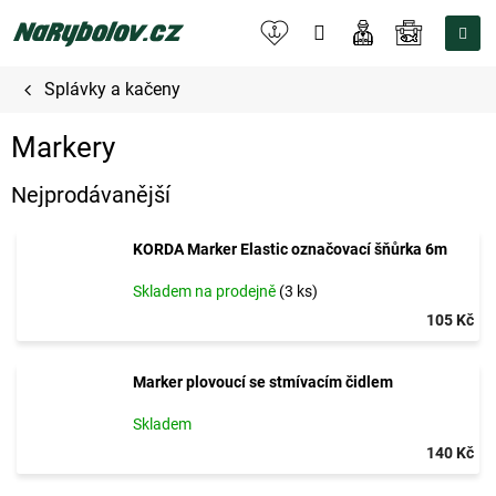
Přejít
na
NÁKUPNÍ
obsah
KOŠÍK
Splávky a kačeny
Markery
Nejprodávanější
KORDA Marker Elastic označovací šňůrka 6m
Skladem na prodejně
(3 ks)
105 Kč
Marker plovoucí se stmívacím čidlem
Skladem
140 Kč