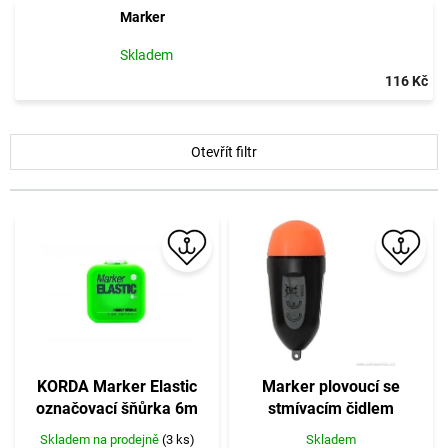
Marker
Skladem
116 Kč
V
Otevřít filtr
ý
p
i
s
p
r
o
d
u
k
t
KORDA Marker Elastic
Marker plovoucí se
ů
označovací šňůrka 6m
stmívacím čidlem
Skladem na prodejně
(3 ks)
Skladem