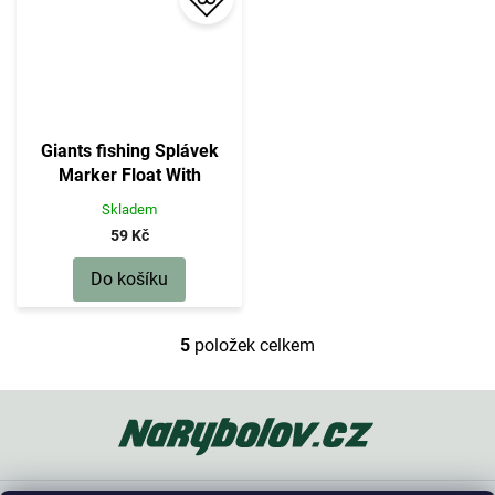
Giants fishing Splávek
Marker Float With
Interchangeable Fins 12g
Skladem
59 Kč
Do košíku
5
položek celkem
O
v
l
Z
á
á
d
p
a
a
c