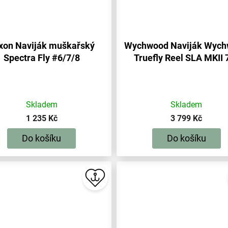
xon Naviják muškařský
Wychwood Naviják Wyc
Spectra Fly #6/7/8
Truefly Reel SLA MKII 
Silver
Skladem
Skladem
1 235 Kč
3 799 Kč
Do košíku
Do košíku