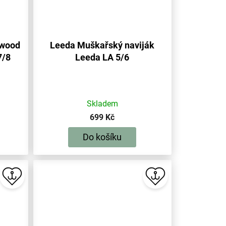
hwood
Leeda Muškařský naviják
7/8
Leeda LA 5/6
Skladem
699 Kč
Do košíku