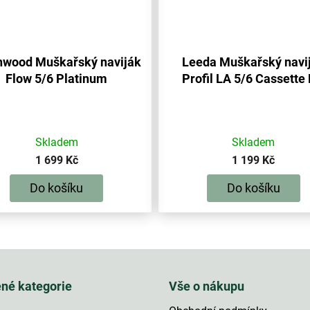
wood Muškařský naviják
Leeda Muškařský navi
Flow 5/6 Platinum
Profil LA 5/6 Cassette 
Skladem
Skladem
1 699 Kč
1 199 Kč
Do košíku
Do košíku
O
v
l
á
ené kategorie
Vše o nákupu
d
a