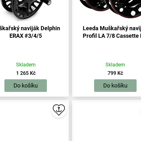
kařský naviják Delphin
Leeda Muškařský navi
ERAX #3/4/5
Profil LA 7/8 Cassette 
Skladem
Skladem
1 265 Kč
799 Kč
Do košíku
Do košíku