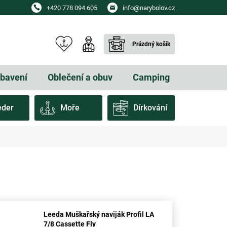
+420 778 094 605
info@narybolov.cz
Prázdný košík
NÁKUPNÍ
KOŠÍK
ybavení
Oblečení a obuv
Camping
Dárkové
eder
Moře
Dírkování
Leeda Muškařský naviják Profil LA
7/8 Cassette Fly