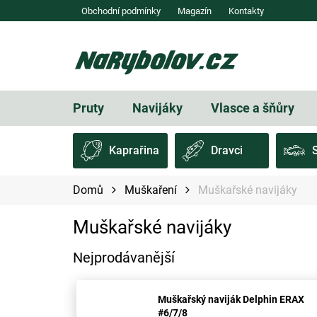
Přejít
Obchodní podmínky
Magazín
Kontakty
na
obsah
Pruty
Navijáky
Vlasce a šňůry
Kaprařina
Dravci
Domů
Muškaření
Muškařské navijáky
Muškařské navijáky
Nejprodávanější
Muškařský naviják Delphin ERAX
#6/7/8