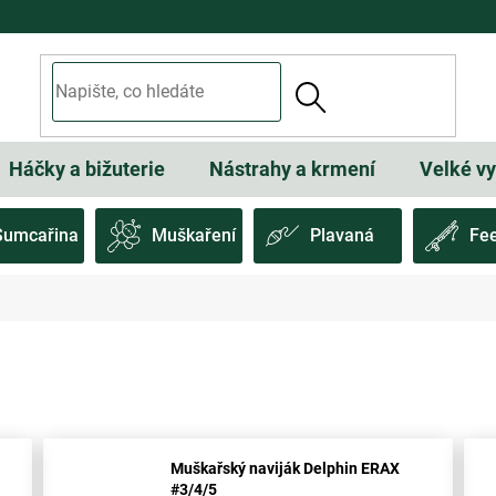
Háčky a bižuterie
Nástrahy a krmení
Velké v
Sumcařina
Muškaření
Plavaná
Fe
Muškařský naviják Delphin ERAX
#3/4/5