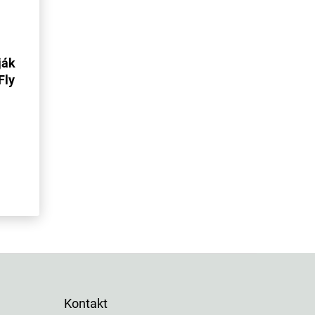
ják
Fly
Kontakt