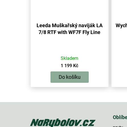
Leeda Muškařský naviják LA
Wych
7/8 RTF with WF7F Fly Line
Skladem
1 199 Kč
Do košíku
Z
á
p
Oblíb
a