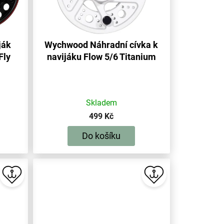
ják
Wychwood Náhradní cívka k
Fly
navijáku Flow 5/6 Titanium
Skladem
499 Kč
Do košíku