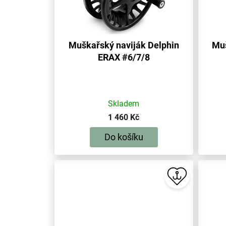
Muškařský naviják Delphin
Muš
ERAX #6/7/8
Skladem
1 460 Kč
Do košíku