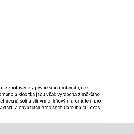
o je zhotoveno z pevnějšího materiálu, což
Ramena a klepítka jsou však vyrobena z měkčího
je ochucená solí a silným olihňovým aromatem pro
lavičku a návazcích drop shot, Carolina či Texas.