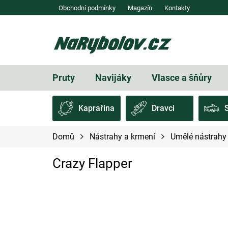
Přejít
Obchodní podmínky
Magazín
Kontakty
na
obsah
Pruty
Navijáky
Vlasce a šňůry
Kaprařina
Dravci
Domů
Nástrahy a krmení
Umělé nástrahy 
Crazy Flapper