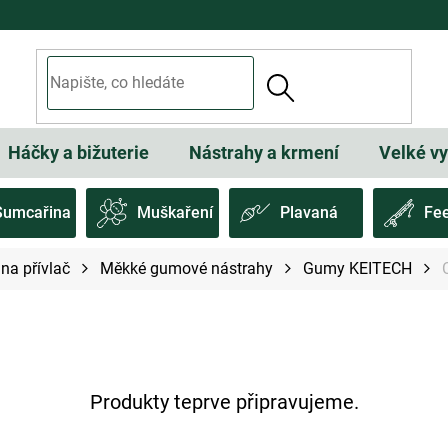
Háčky a bižuterie
Nástrahy a krmení
Velké v
Sumcařina
Muškaření
Plavaná
Fe
na přívlač
Měkké gumové nástrahy
Gumy KEITECH
Produkty teprve připravujeme.