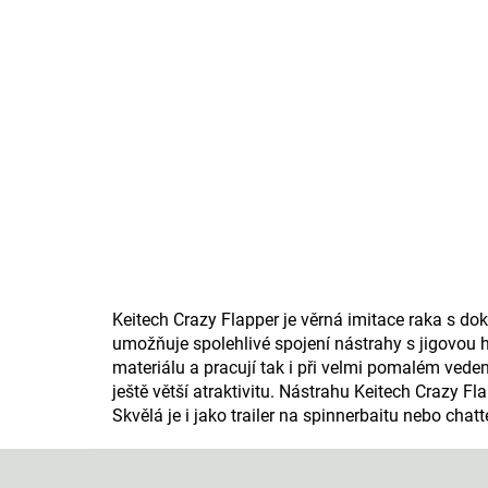
Keitech Crazy Flapper je věrná imitace raka s d
umožňuje spolehlivé spojení nástrahy s jigovou
materiálu a pracují tak i při velmi pomalém vede
ještě větší atraktivitu. Nástrahu Keitech Crazy F
Skvělá je i jako trailer na spinnerbaitu nebo chatt
Z
á