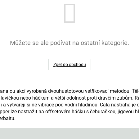
Můžete se ale podívat na ostatní kategorie.
Zpět do obchodu
okanalou akcí vyrobená dvouhustotovou vstřikovací metodou. Těl
 hlavičkou nebo háčkem a větší odolnost proti dravčím zubům. 
ní a vytvářejí silné vibrace pod vodní hladinou. Calá nástraha 
lapper lze nastražit na offsetovém háčku s čeburaškou, jigovou h
erbaitu.