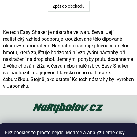
Zpět do obchodu
Keitech Easy Shaker je nástraha ve tvaru červa. Její
realistický vzhled podporuje kroužkované tělo dipované
olihňovým aromatem. Nástraha obsahuje plovoucí umělou
hmotu, která zajišťuje horizontální vzplývání nástrahy při
nastražení na drop shot. Jemnými pohyby prutu dosáhneme
živého chování žížaly, červa nebo malé rybky. Easy Shaker
sle nastražit i na jigovou hlavičku nebo na háček s
čeburaškou. Stejně jako ostatní Keitech nástrahy byl vyroben
v Japonsku.
Z
á
p
a
t
Oblíbené kategorie
í
Bez cookies to prostě nejde. Měříme a analyzujeme díky