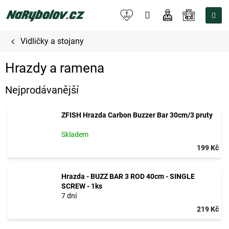
Přejít
na
NÁKUPNÍ
obsah
KOŠÍK
Vidličky a stojany
Hrazdy a ramena
Nejprodávanější
ZFISH Hrazda Carbon Buzzer Bar 30cm/3 pruty
Skladem
199 Kč
Hrazda - BUZZ BAR 3 ROD 40cm - SINGLE
SCREW - 1ks
7 dní
219 Kč