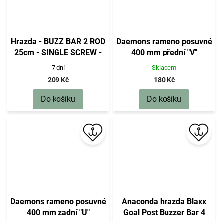
Hrazda - BUZZ BAR 2 ROD
Daemons rameno posuvné
25cm - SINGLE SCREW -
400 mm přední "V"
1ks
7 dní
Skladem
209 Kč
180 Kč
Do košíku
Do košíku
Daemons rameno posuvné
Anaconda hrazda Blaxx
400 mm zadní "U"
Goal Post Buzzer Bar 4