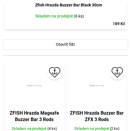
Zfish Hrazda Buzzer Bar Black 30cm
Skladem na prodejně
(6 ks)
189 Kč
V
Otevřít filtr
ý
p
i
s
p
r
o
d
u
k
t
ZFISH Hrazda Magsafe
ZFISH Hrazda Buzzer Bar
ů
Buzzer Bar 3 Rods
ZFX 3 Rods
Skladem na prodejně
(4 ks)
Skladem na prodejně
(2 ks)