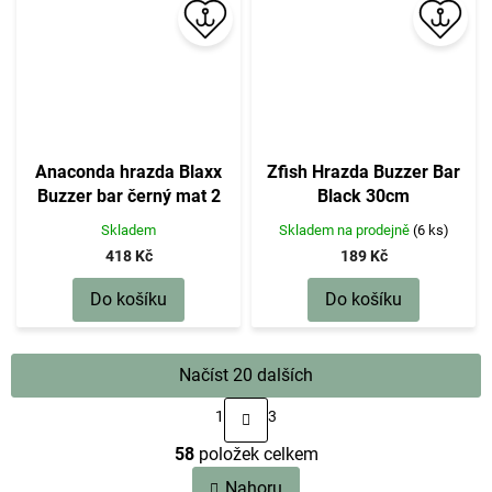
Anaconda hrazda Blaxx
Zfish Hrazda Buzzer Bar
Buzzer bar černý mat 2
Black 30cm
pruty 20 cm
Skladem
Skladem na prodejně
(6 ks)
418 Kč
189 Kč
Do košíku
Do košíku
Načíst 20 dalších
S
1
3
t
O
r
58
položek celkem
v
á
n
l
Nahoru