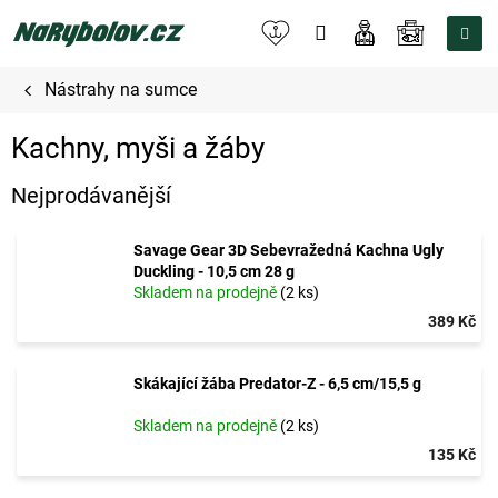
Přejít
na
NÁKUPNÍ
obsah
KOŠÍK
Nástrahy na sumce
Kachny, myši a žáby
Nejprodávanější
Savage Gear 3D Sebevražedná Kachna Ugly
Duckling - 10,5 cm 28 g
Skladem na prodejně
(2 ks)
389 Kč
Skákající žába Predator-Z - 6,5 cm/15,5 g
Skladem na prodejně
(2 ks)
135 Kč