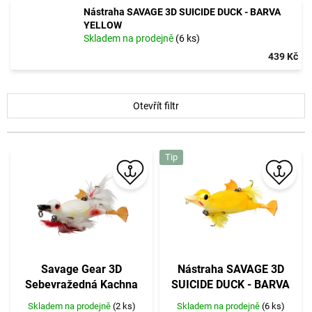
Nástraha SAVAGE 3D SUICIDE DUCK - BARVA
YELLOW
Skladem na prodejně
(6 ks)
439 Kč
V
Otevřít filtr
ý
p
i
Tip
s
p
r
o
d
u
k
t
Savage Gear 3D
Nástraha SAVAGE 3D
ů
Sebevražedná Kachna
SUICIDE DUCK - BARVA
Ugly Duckling - 10,5 cm 28
YELLOW
Skladem na prodejně
(2 ks)
Skladem na prodejně
(6 ks)