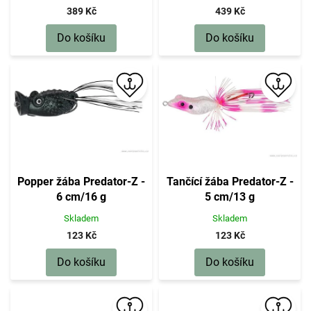
g
389 Kč
439 Kč
Do košíku
Do košíku
Popper žába Predator-Z -
Tančící žába Predator-Z -
6 cm/16 g
5 cm/13 g
Skladem
Skladem
123 Kč
123 Kč
Do košíku
Do košíku