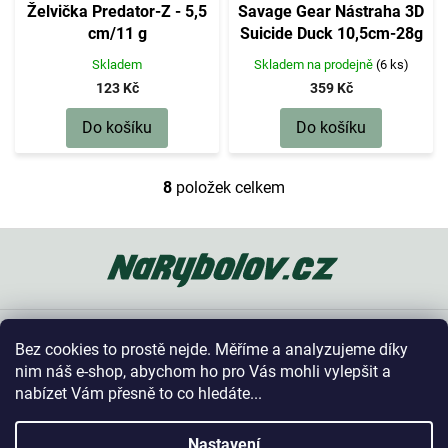
Želvička Predator-Z - 5,5
Savage Gear Nástraha 3D
cm/11 g
Suicide Duck 10,5cm-28g
Skladem
Skladem na prodejně
(6 ks)
123 Kč
359 Kč
Do košíku
Do košíku
8
položek celkem
O
v
l
Z
á
á
d
p
a
a
c
t
í
Oblíbené kategorie
í
p
Bez cookies to prostě nejde. Měříme a analyzujeme díky
r
Vše o nákupu
nim náš e-shop, abychom ho pro Vás mohli vylepšit a
v
nabízet Vám přesně to co hledáte...
k
y
Kontakt
v
Nastavení