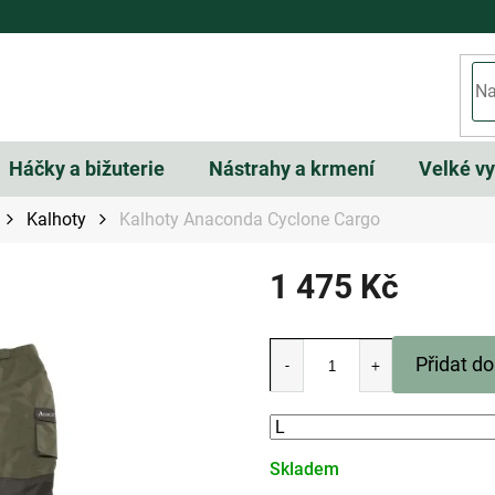
Háčky a bižuterie
Nástrahy a krmení
Velké v
Kalhoty
Kalhoty Anaconda Cyclone Cargo
1 475 Kč
Měrná
cena:
Přidat do
Skladem