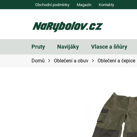
Přejít
Obchodní podmínky
Magazín
Kontakty
na
obsah
Pruty
Navijáky
Vlasce a šňůry
Domů
Oblečení a obuv
Oblečení a čepice