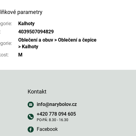
lňkové parametry
gorie
:
Kalhoty
:
4039507094829
Oblečení a obuv > Oblečení a čepice
gorie
:
> Kalhoty
kost
:
M
Kontakt
info
@
narybolov.cz
+420 778 094 605
Facebook