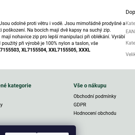
Dop
 Jsou odolné proti větru i vodě. Jsou mimořádně prodyšné a
Kate
oti poškození. Na bocích mají dvě kapsy na suchý zip.
EAN
mají nohavice zip pro lepší manipulaci při oblékání. Vyrábí
Kate
 použitý při výrobě je 100% nylon a taslon, vše
7155503, XL
7155504, XXL
7155505, XXXL
Veli
ené kategorie
Vše o nákupu
Obchodní podmínky
ky
GDPR
Hodnocení obchodu
a