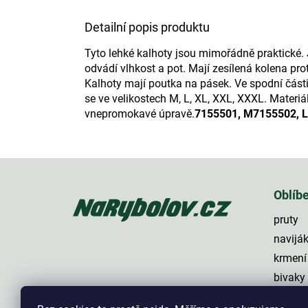
Detailní popis produktu
Tyto lehké kalhoty jsou mimořádně praktické.
odvádí vlhkost a pot. Mají zesílená kolena pr
Kalhoty mají poutka na pásek. Ve spodní části 
se ve velikostech M, L, XL, XXL, XXXL. Materiál
vnepromokavé úpravě.
7155501, M
7155502, L
Z
á
p
Oblíb
a
pruty
t
í
navijá
krmení
bivaky
lehátk