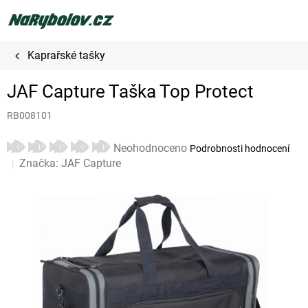
Přejít
na
obsah
Kaprařské tašky
JAF Capture Taška Top Protect
RB008101
Průměrné
Neohodnoceno
Podrobnosti hodnocení
hodnocení
Značka:
JAF Capture
produktu
je
0,0
z
5
hvězdiček.