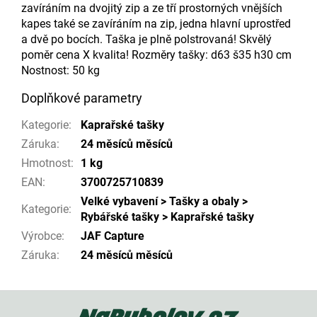
zavíráním na dvojitý zip a ze tří prostorných vnějších
kapes také se zavíráním na zip, jedna hlavní uprostřed
a dvě po bocích. Taška je plně polstrovaná! Skvělý
poměr cena X kvalita! Rozměry tašky: d63 š35 h30 cm
Nostnost: 50 kg
Doplňkové parametry
Kategorie
:
Kaprařské tašky
Záruka
:
24 měsíců měsíců
Hmotnost
:
1 kg
EAN
:
3700725710839
Velké vybavení > Tašky a obaly >
Kategorie
:
Rybářské tašky > Kaprařské tašky
Výrobce
:
JAF Capture
Záruka
:
24 měsíců měsíců
Z
á