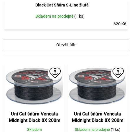
Black Cat Šňůra S-Line žlutá
Skladem na prodejně
(1 ks)
620 Kč
V
Otevřít filtr
ý
p
i
s
p
r
o
d
u
k
t
Uni Cat šňůra Vencata
Uni Cat šňůra Vencata
ů
Midnight Black 8X 200m
Midnight Black 8X 200m
0,50mm 48kg
0,60mm 57kg
Skladem
Skladem na prodejně
(1 ks)