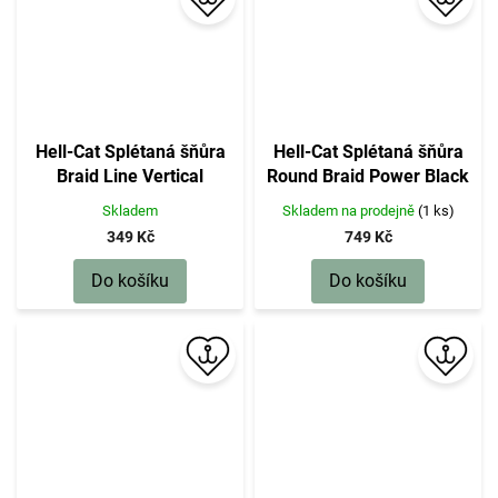
Hell-Cat Splétaná šňůra
Hell-Cat Splétaná šňůra
Braid Line Vertical
Round Braid Power Black
Red|0.37mm, 33kg, 150m
200m|0,70mm, 85kg
Skladem
Skladem na prodejně
(1 ks)
349 Kč
749 Kč
Do košíku
Do košíku