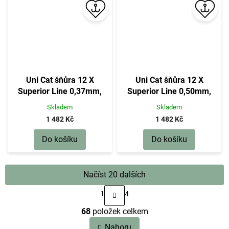
Uni Cat šňůra 12 X
Uni Cat šňůra 12 X
Superior Line 0,37mm,
Superior Line 0,50mm,
400m, 36 kg
400m, 51 kg
Skladem
Skladem
1 482 Kč
1 482 Kč
Do košíku
Do košíku
Načíst 20 dalších
S
1
4
t
O
r
68
položek celkem
v
á
n
l
Nahoru