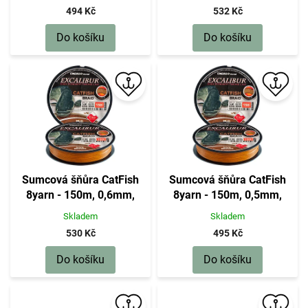
494 Kč
532 Kč
Do košíku
Do košíku
Sumcová šňůra CatFish
Sumcová šňůra CatFish
8yarn - 150m, 0,6mm,
8yarn - 150m, 0,5mm,
59kg
45kg
Skladem
Skladem
530 Kč
495 Kč
Do košíku
Do košíku