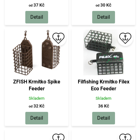
37 Kč
30 Kč
od
od
Detail
Detail
ZFISH Krmítko Spike
Filfishing Krmítko Filex
Feeder
Eco Feeder
Skladem
Skladem
32 Kč
36 Kč
od
Detail
Detail