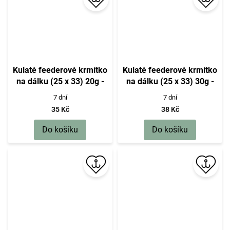
Kulaté feederové krmítko
Kulaté feederové krmítko
na dálku (25 x 33) 20g -
na dálku (25 x 33) 30g -
bal.1ks
bal.1ks
7 dní
7 dní
35 Kč
38 Kč
Do košíku
Do košíku