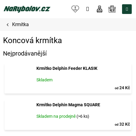
Přejít
na
NÁKUPNÍ
obsah
KOŠÍK
Krmítka
Koncová krmítka
Nejprodávanější
Krmítko Delphin Feeder KLASIK
Skladem
24 Kč
od
Krmítko Delphin Magma SQUARE
Skladem na prodejně
(>6 ks)
32 Kč
od