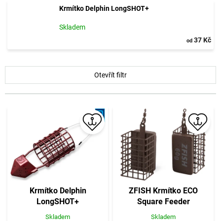
Krmítko Delphin LongSHOT+
Skladem
37 Kč
od
V
Otevřít filtr
ý
p
i
s
p
r
o
d
u
k
t
Krmítko Delphin
ZFISH Krmítko ECO
ů
LongSHOT+
Square Feeder
Skladem
Skladem