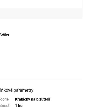
Sdílet
lňkové parametry
gorie
:
Krabičky na bižuterii
tnost
:
1 kg