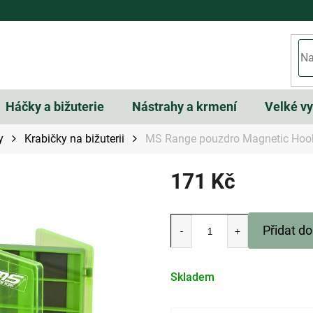
Háčky a bižuterie
Nástrahy a krmení
Velké v
y
Krabičky na bižuterii
MS Range pouzdro Magnetic Hoo
171 Kč
Měrná
cena:
Přidat do
Skladem