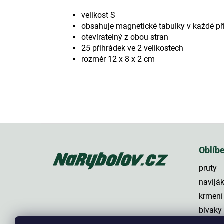
velikost S
obsahuje magnetické tabulky v každé př
otevíratelný z obou stran
25 přihrádek ve 2 velikostech
rozměr 12 x 8 x 2 cm
Z
á
p
Oblíb
a
pruty
t
í
navijá
krmení
bivaky