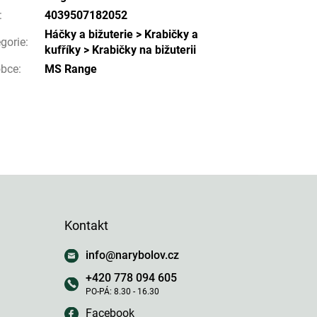
:
4039507182052
Háčky a bižuterie > Krabičky a
gorie
:
kufříky > Krabičky na bižuterii
obce
:
MS Range
Kontakt
info
@
narybolov.cz
+420 778 094 605
Facebook