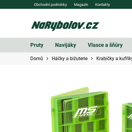
Přejít
Obchodní podmínky
Magazín
Kontakty
na
obsah
Pruty
Navijáky
Vlasce a šňůry
Domů
Háčky a bižuterie
Krabičky a kufřík