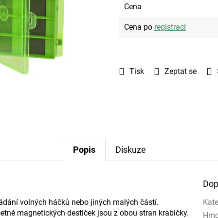
Cena
Cena po
registraci
Tisk
Zeptat se
Popis
Diskuze
Dop
ládání volných háčků nebo jiných malých částí.
Kate
etně magnetických destiček jsou z obou stran krabičky.
Hmo