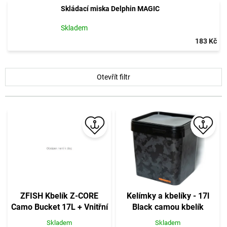
Skládací miska Delphin MAGIC
Skladem
183 Kč
V
Otevřít filtr
ý
p
i
s
p
r
o
d
u
k
t
ZFISH Kbelík Z-CORE
Kelímky a kbelíky - 17l
ů
Camo Bucket 17L + Vnitřní
Black camou kbelík
Vložka
Skladem
Skladem