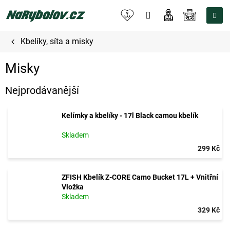
Přejít
na
NÁKUPNÍ
obsah
KOŠÍK
Kbelíky, síta a misky
Misky
Nejprodávanější
Kelímky a kbelíky - 17l Black camou kbelík
Skladem
299 Kč
ZFISH Kbelík Z-CORE Camo Bucket 17L + Vnitřní
Vložka
Skladem
329 Kč