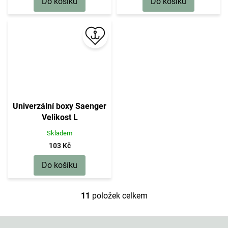
Do košíku
Do košíku
Univerzální boxy Saenger
Velikost L
Skladem
103 Kč
Do košíku
11
položek celkem
O
v
l
Z