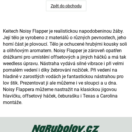
Zpět do obchodu
Keitech Noisy Flapper je realistickou napodobeninou žáby.
Její tělo je vyrobeno z materiálů o různých pevnostech, jeho
horní část je plovoucí. Tělo je ochucené hrubými kousky soli
a olihňovým aromatem. Noisy Flapper je zároveň opatřen
drážkami pro umístění offsetových a jiných háčků a má tak
weedless úpravu. Nástraha vydává silné vibrace i při velmi
pomalém vedení i díky žebrování nožiček. Při vedení na
hladině v zarostlých vodách je fantastickou nástrahou pro
lov štik. Prezentovat ji ale můžeme i ve sloupci a u dna.
Noisy Flappera můžeme nastražit na klasickou jigovou
hlavičku, offsetový háček, čeburašku i Texas a Carolina
montáže.
Z
á