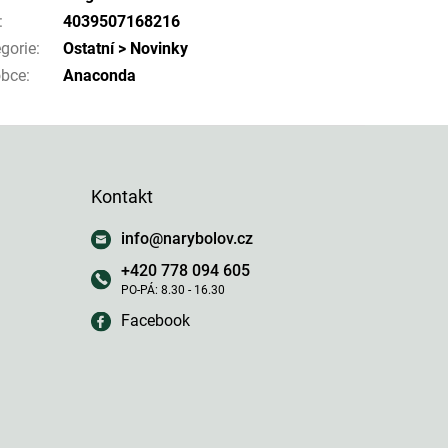
:
4039507168216
gorie
:
Ostatní > Novinky
obce
:
Anaconda
Kontakt
info
@
narybolov.cz
+420 778 094 605
Facebook