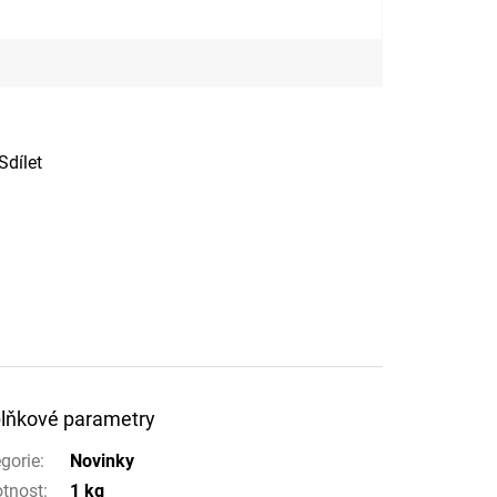
Sdílet
lňkové parametry
gorie
:
Novinky
tnost
:
1 kg