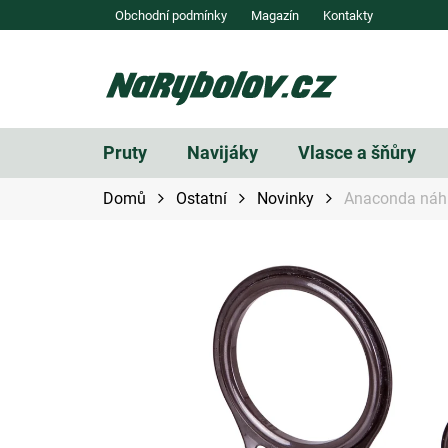
Přejít
Obchodní podmínky
Magazín
Kontakty
na
obsah
Pruty
Navijáky
Vlasce a šňůry
Domů
Ostatní
Novinky
Anaconda náh