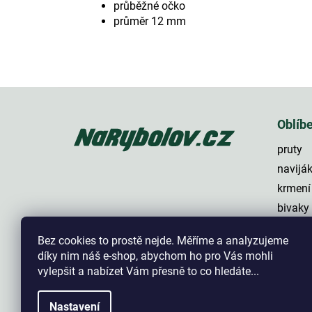
průběžné očko
průměr 12 mm
Z
á
p
Oblíb
a
pruty
t
í
navijá
krmení
bivaky
lehátk
Bez cookies to prostě nejde. Měříme a analyzujeme
háčky
díky nim náš e-shop, abychom ho pro Vás mohli
vylepšit a nabízet Vám přesně to co hledáte...
Nastavení