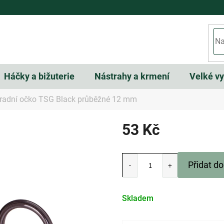
Háčky a bižuterie
Nástrahy a krmení
Velké v
radní očko TSG Black průběžné 12 mm
53 Kč
Měrná
cena:
Přidat do
Skladem