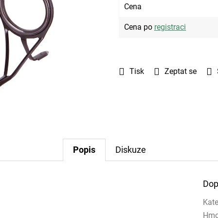
Cena
Cena po
registraci
Tisk
Zeptat se
Popis
Diskuze
Dop
Kate
Hmo