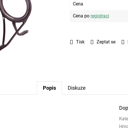
Cena
Cena po
registraci
Tisk
Zeptat se
Popis
Diskuze
Dop
Kate
Hmo