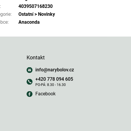
:
4039507168230
gorie
:
Ostatní > Novinky
obce
:
Anaconda
Kontakt
info
@
narybolov.cz
+420 778 094 605
Facebook