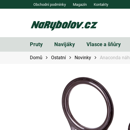
Přejít
Obchodní podmínky
Magazín
Kontakty
na
obsah
Pruty
Navijáky
Vlasce a šňůry
Domů
Ostatní
Novinky
Anaconda náh