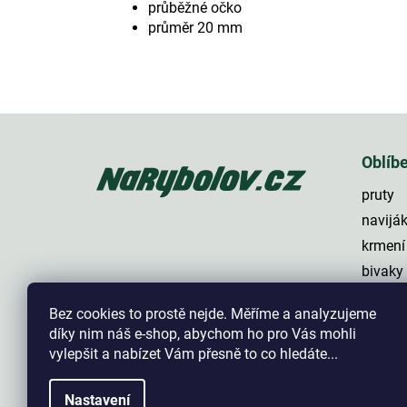
průběžné očko
průměr 20 mm
Z
á
p
Oblíb
a
pruty
t
í
navijá
krmení
bivaky
lehátk
Bez cookies to prostě nejde. Měříme a analyzujeme
háčky
díky nim náš e-shop, abychom ho pro Vás mohli
vylepšit a nabízet Vám přesně to co hledáte...
Nastavení