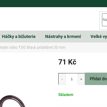
Háčky a bižuterie
Nástrahy a krmení
Velké v
radní očko TSG Black průběžné 20 mm
71 Kč
Měrná
cena:
Přidat do
Skladem