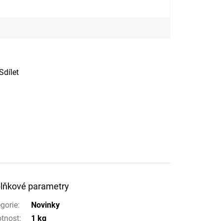
Sdílet
lňkové parametry
gorie
:
Novinky
tnost
:
1 kg