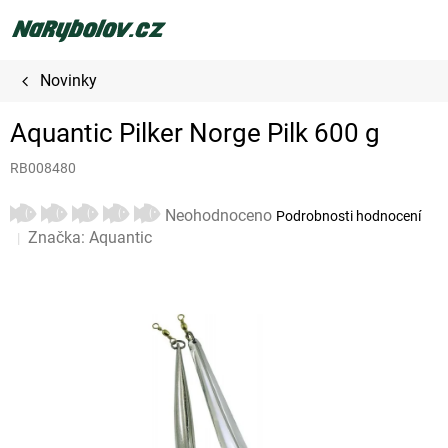
Přejít
na
obsah
Novinky
Aquantic Pilker Norge Pilk 600 g
RB008480
Průměrné
Neohodnoceno
Podrobnosti hodnocení
hodnocení
Značka:
Aquantic
produktu
je
0,0
z
5
hvězdiček.