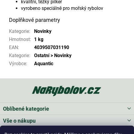
kvalitní, těžký pilker
vyrobeno speciálně pro mořský rybolov
Doplňkové parametry
Kategorie
:
Novinky
Hmotnost
:
1 kg
EAN
:
4039507031190
Kategorie
:
Ostatní > Novinky
Výrobce
:
Aquantic
Z
á
p
a
t
Oblíbené kategorie
í
Vše o nákupu