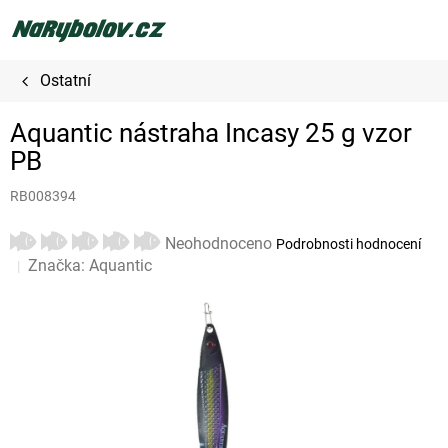
Přejít
na
obsah
Ostatní
Aquantic nástraha Incasy 25 g vzor
PB
RB008394
Průměrné
Neohodnoceno
Podrobnosti hodnocení
hodnocení
Značka:
Aquantic
produktu
je
0,0
z
5
hvězdiček.