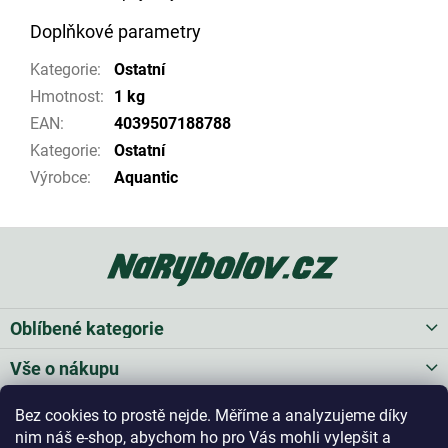
Doplňkové parametry
Kategorie
:
Ostatní
Hmotnost
:
1 kg
EAN
:
4039507188788
Kategorie
:
Ostatní
Výrobce
:
Aquantic
Z
á
p
a
t
Oblíbené kategorie
í
Vše o nákupu
Bez cookies to prostě nejde. Měříme a analyzujeme díky
Kontakt
nim náš e-shop, abychom ho pro Vás mohli vylepšit a