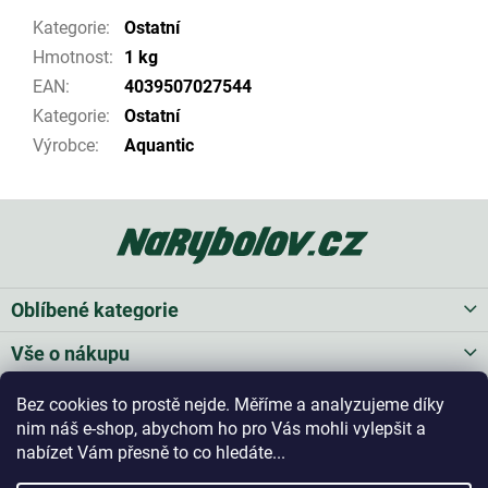
Kategorie
:
Ostatní
Hmotnost
:
1 kg
EAN
:
4039507027544
Kategorie
:
Ostatní
Výrobce
:
Aquantic
Z
á
p
a
t
Oblíbené kategorie
í
Vše o nákupu
Bez cookies to prostě nejde. Měříme a analyzujeme díky
Kontakt
nim náš e-shop, abychom ho pro Vás mohli vylepšit a
nabízet Vám přesně to co hledáte...