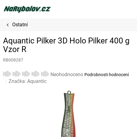
Přejít
na
obsah
Ostatní
Aquantic Pilker 3D Holo Pilker 400 g
Vzor R
RB008287
Průměrné
Neohodnoceno
Podrobnosti hodnocení
hodnocení
Značka:
Aquantic
produktu
je
0,0
z
5
hvězdiček.