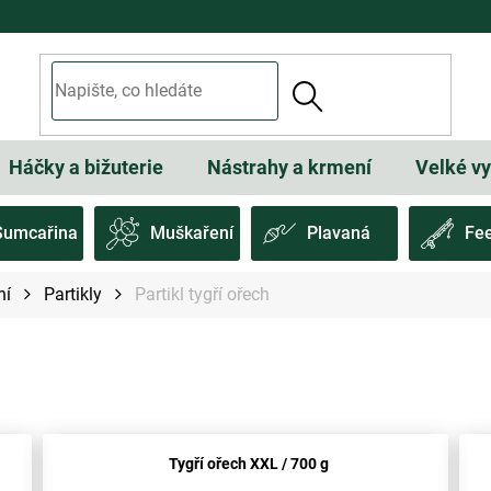
Háčky a bižuterie
Nástrahy a krmení
Velké v
Sumcařina
Muškaření
Plavaná
Fe
ní
Partikly
Partikl tygří ořech
Tygří ořech XXL / 700 g