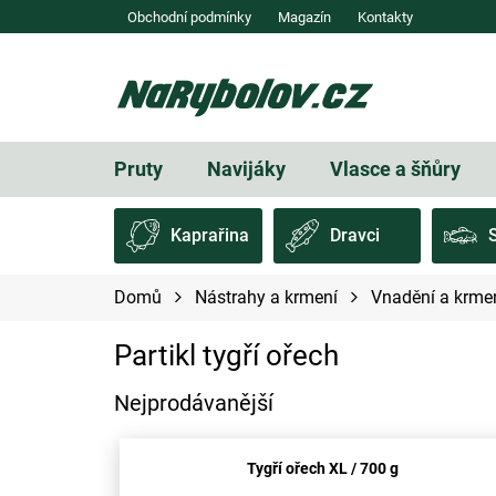
Přejít
Obchodní podmínky
Magazín
Kontakty
na
obsah
Pruty
Navijáky
Vlasce a šňůry
Kaprařina
Dravci
Domů
Nástrahy a krmení
Vnadění a krme
Partikl tygří ořech
Nejprodávanější
Tygří ořech XL / 700 g