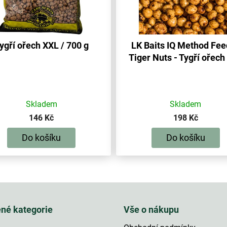
ygří ořech XXL / 700 g
LK Baits IQ Method Fee
Tiger Nuts - Tygří ořech
Skladem
Skladem
146 Kč
198 Kč
Do košíku
Do košíku
O
v
l
á
ené kategorie
Vše o nákupu
d
a