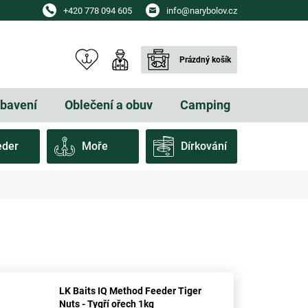
+420 778 094 605
info@narybolov.cz
Prázdný košík
NÁKUPNÍ
KOŠÍK
ybavení
Oblečení a obuv
Camping
Dárkové
eder
Moře
Dírkování
LK Baits IQ Method Feeder Tiger
Nuts - Tygří ořech 1kg