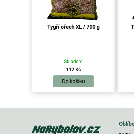
Tygří ořech XL / 700 g
T
Skladem
112 Kč
Do košíku
Z
á
p
Oblíb
a