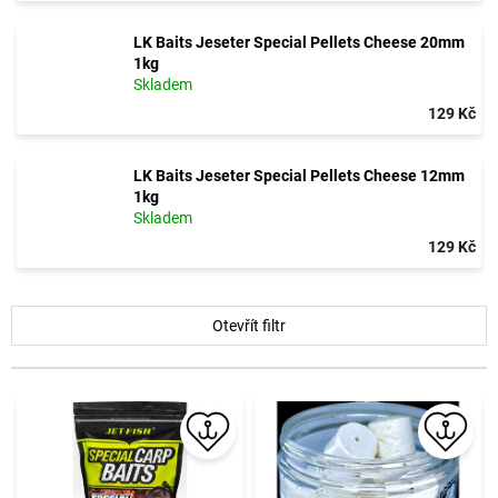
LK Baits Jeseter Special Pellets Cheese 20mm
1kg
Skladem
129 Kč
LK Baits Jeseter Special Pellets Cheese 12mm
1kg
Skladem
129 Kč
V
Otevřít filtr
ý
p
i
s
p
r
o