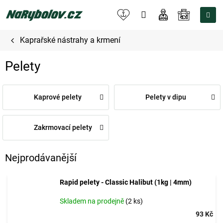
Přejít
na
NÁKUPNÍ
obsah
KOŠÍK
Kaprařské nástrahy a krmení
Pelety
Kaprové pelety
Pelety v dipu
Zakrmovací pelety
Nejprodávanější
Rapid pelety - Classic Halibut (1kg | 4mm)
Skladem na prodejně
(2 ks)
93 Kč