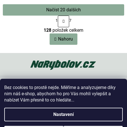
Načíst 20 dalších
S
1
7
t
O
r
128
položek celkem
v
á
n
l
Nahoru
k
á
o
d
v
a
Z
á
c
n
á
í
í
p
p
a
r
t
v
Oblíbené kategorie
k
í
Bez cookies to prostě nejde. Měříme a analyzujeme díky
y
Vše o nákupu
nim náš e-shop, abychom ho pro Vás mohli vylepšit a
v
nabízet Vám přesně to co hledáte...
ý
p
Kontakt
i
Nastavení
s
u