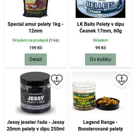
d
u
k
t
Special amur pelety 1kg -
LK Baits Pelety v dipu
ů
12mm
Česnek 17mm, 60g
Skladem na prodejně
(1 ks)
Skladem
199 Kč
99 Kč
Detail
Do košíku
Jessy jeseter řada - Jessy
Legend Range -
20mm pelety v dipu 250ml
Boosterované pelety
250ml - 12mm