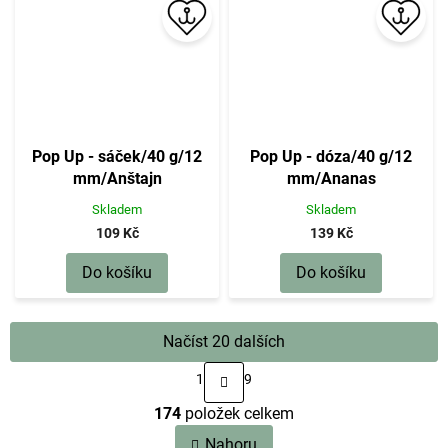
Pop Up - sáček/40 g/12
Pop Up - dóza/40 g/12
mm/Anštajn
mm/Ananas
Skladem
Skladem
109 Kč
139 Kč
Do košíku
Do košíku
Načíst 20 dalších
S
1
9
t
O
r
174
položek celkem
v
á
n
l
Nahoru