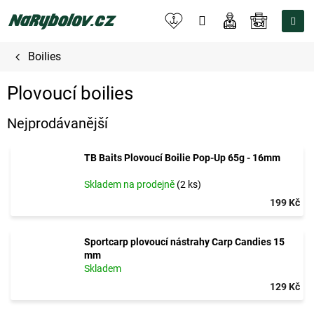
Přejít
na
NÁKUPNÍ
obsah
KOŠÍK
Boilies
Plovoucí boilies
Nejprodávanější
TB Baits Plovoucí Boilie Pop-Up 65g - 16mm
Skladem na prodejně
(2 ks)
199 Kč
Sportcarp plovoucí nástrahy Carp Candies 15
mm
Skladem
129 Kč