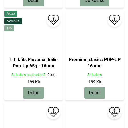
Detail
Do košíku
Akce
Novinka
Tip
TB Baits Plovoucí Boilie
Premium clasicc POP-UP
Pop-Up 65g - 16mm
16 mm
Skladem na prodejně
(2 ks)
Skladem
199 Kč
199 Kč
Detail
Detail