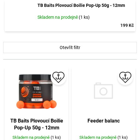
TB Baits Plovoucí Boilie Pop-Up 50g - 12mm
Skladem na prodejně
(1 ks)
199 Kč
V
Otevřít filtr
ý
p
i
s
p
r
o
d
u
k
t
Feeder balanc
TB Baits Plovoucí Boilie
ů
Pop-Up 50g - 12mm
Skladem na prodejně
(1 ks)
Skladem na prodejně
(1 ks)