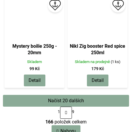
Mystery boilie 250g -
Nikl Zig booster Red spice
20mm
250ml
Skladem
Skladem na prodejně
(1 ks)
99 Kč
179 Kč
Detail
Detail
Načíst 20 dalších
S
1
9
t
O
r
166
položek celkem
v
á
n
l
Nahoru