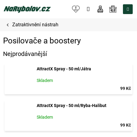
Přejít
na
NÁKUPNÍ
obsah
KOŠÍK
Zatraktivnění nástrah
Posilovače a boostery
Nejprodávanější
AttractX Spray - 50 ml/Játra
Skladem
99 Kč
AttractX Spray - 50 ml/Ryba-Halibut
Skladem
99 Kč