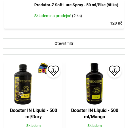
Predator-Z Soft Lure Spray - 50 ml/Pike (štika)
Skladem na prodejně
(2 ks)
120 Kč
V
Otevřít filtr
ý
p
i
s
p
r
o
d
u
k
t
Booster IN Liquid - 500
Booster IN Liquid - 500
ů
ml/Dory
ml/Mango
Skladem
Skladem