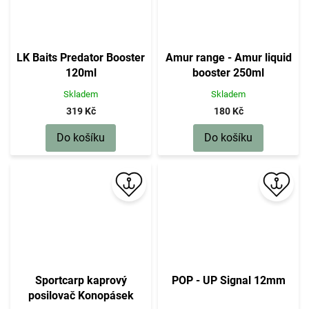
LK Baits Predator Booster
Amur range - Amur liquid
120ml
booster 250ml
Skladem
Skladem
319 Kč
180 Kč
Do košíku
Do košíku
Sportcarp kaprový
POP - UP Signal 12mm
posilovač Konopásek