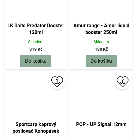
LK Baits Predator Booster
Amur range - Amur liquid
120ml
booster 250ml
Skladem
Skladem
319 Kč
180 Kč
Do košíku
Do košíku
Sportcarp kaprový
POP - UP Signal 12mm
posilovač Konopásek