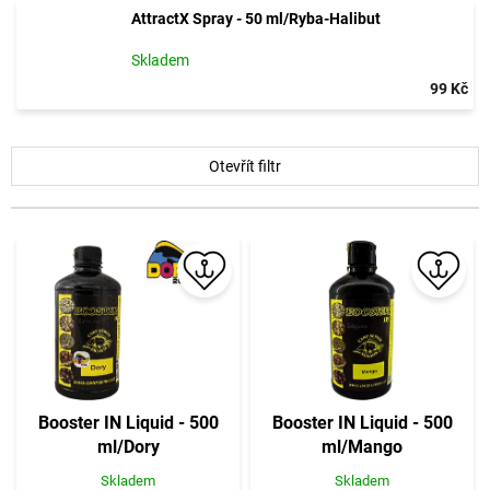
AttractX Spray - 50 ml/Ryba-Halibut
Skladem
99 Kč
V
Otevřít filtr
ý
p
i
s
p
r
o
d
u
k
t
Booster IN Liquid - 500
Booster IN Liquid - 500
ů
ml/Dory
ml/Mango
Skladem
Skladem