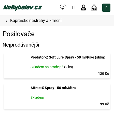
Přejít
na
NÁKUPNÍ
obsah
KOŠÍK
Kaprařské nástrahy a krmení
Posilovače
Nejprodávanější
Predator-Z Soft Lure Spray - 50 ml/Pike (štika)
Skladem na prodejně
(2 ks)
120 Kč
AttractX Spray - 50 ml/Játra
Skladem
99 Kč