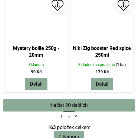
Mystery boilie 250g -
Nikl Zig booster Red spice
20mm
250ml
Skladem
Skladem na prodejně
(1 ks)
99 Kč
179 Kč
Detail
Detail
Načíst 20 dalších
S
1
9
t
O
r
163
položek celkem
v
á
n
l
Nahoru