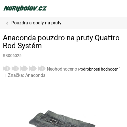
Přejít
na
obsah
Pouzdra a obaly na pruty
Anaconda pouzdro na pruty Quattro
Rod Systém
RB006025
Průměrné
Neohodnoceno
Podrobnosti hodnocení
hodnocení
Značka:
Anaconda
produktu
je
0,0
z
5
hvězdiček.