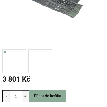
3 801 Kč
Měrná
cena:
Přidat do košíku