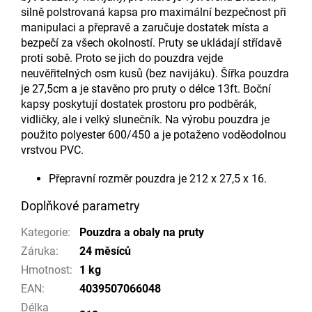
silně polstrovaná kapsa pro maximální bezpečnost při
manipulaci a přepravě a zaručuje dostatek místa a
bezpečí za všech okolností. Pruty se ukládají střídavě
proti sobě. Proto se jich do pouzdra vejde
neuvěřitelných osm kusů (bez navijáku). Šířka pouzdra
je 27,5cm a je stavěno pro pruty o délce 13ft. Boční
kapsy poskytují dostatek prostoru pro podběrák,
vidličky, ale i velký slunečník. Na výrobu pouzdra je
použito polyester 600/450 a je potaženo voděodolnou
vrstvou PVC.
Přepravní rozměr pouzdra je 212 x 27,5 x 16.
Doplňkové parametry
Kategorie
:
Pouzdra a obaly na pruty
Záruka
:
24 měsíců
Hmotnost
:
1 kg
EAN
:
4039507066048
Délka