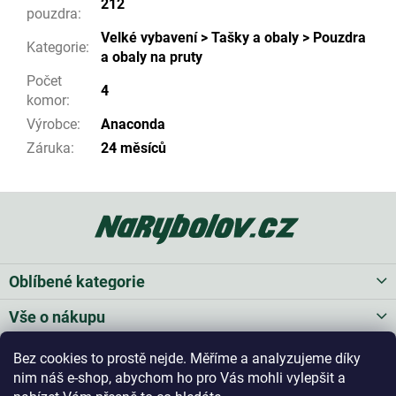
212
pouzdra
:
Velké vybavení > Tašky a obaly > Pouzdra
Kategorie
:
a obaly na pruty
Počet
4
komor
:
Výrobce
:
Anaconda
Záruka
:
24 měsíců
Z
á
p
a
t
Oblíbené kategorie
í
Vše o nákupu
Bez cookies to prostě nejde. Měříme a analyzujeme díky
Kontakt
nim náš e-shop, abychom ho pro Vás mohli vylepšit a