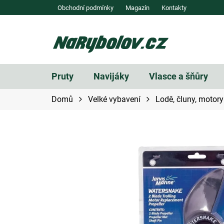
Přejít
Obchodní podmínky
Magazín
Kontakty
na
obsah
Pruty
Navijáky
Vlasce a šňůry
Domů
Velké vybavení
Lodě, čluny, motory