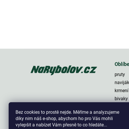
Z
á
p
Oblíb
a
pruty
t
í
navijá
krmení
bivaky
lehátk
Bez cookies to prostě nejde. Měříme a analyzujeme
háčky
díky nim náš e-shop, abychom ho pro Vás mohli
vylepšit a nabízet Vám přesně to co hledáte...