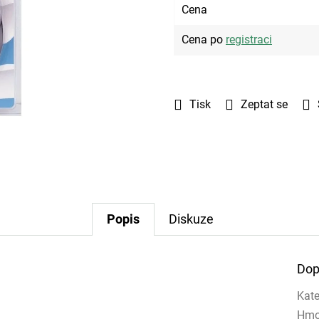
Cena
Cena po
registraci
Tisk
Zeptat se
Popis
Diskuze
Dop
Kate
Hmo