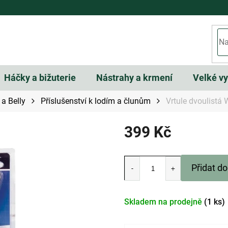
Háčky a bižuterie
Nástrahy a krmení
Velké v
 a Belly
Příslušenství k lodím a člunům
Vrtule dvoulist
399 Kč
Měrná
cena:
Přidat do
Skladem na prodejně
(1 ks)