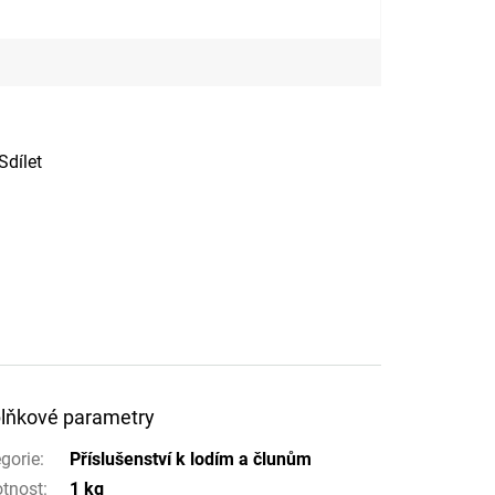
Sdílet
lňkové parametry
gorie
:
Příslušenství k lodím a člunům
tnost
:
1 kg