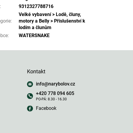
:
9312327788716
Velké vybavení > Lodě, čluny,
gorie
:
motory a Belly > Příslušenství k
lodím a člunům
obce
:
WATERSNAKE
Kontakt
info
@
narybolov.cz
+420 778 094 605
Facebook