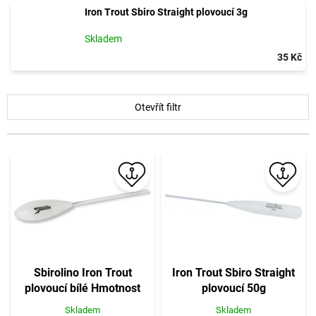
Iron Trout Sbiro Straight plovoucí 3g
Skladem
35 Kč
V
Otevřít filtr
ý
p
i
s
p
r
o
d
u
k
t
Sbirolino Iron Trout
Iron Trout Sbiro Straight
ů
plovoucí bílé Hmotnost
plovoucí 50g
15g
Skladem
Skladem