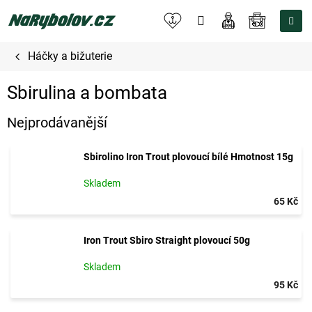
Přejít
na
NÁKUPNÍ
obsah
KOŠÍK
Háčky a bižuterie
Sbirulina a bombata
Nejprodávanější
Sbirolino Iron Trout plovoucí bílé Hmotnost 15g
Skladem
65 Kč
Iron Trout Sbiro Straight plovoucí 50g
Skladem
95 Kč