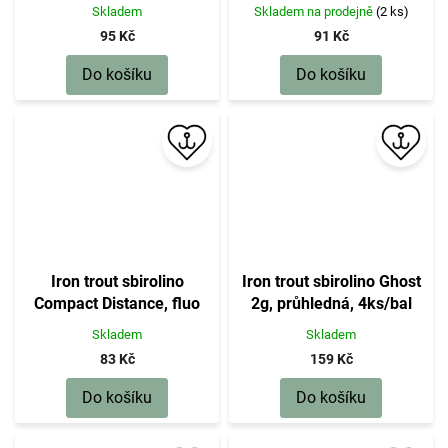
červeno-oranžové,
červeno-oranžové,
Skladem
Skladem na prodejně
(2 ks)
plovoucí, 20 g
plovoucí, 15 g
95 Kč
91 Kč
Do košíku
Do košíku
Iron trout sbirolino
Iron trout sbirolino Ghost
Compact Distance, fluo
2g, průhledná, 4ks/bal
červeno-oranžové,
Skladem
Skladem
plovoucí, 10 g
83 Kč
159 Kč
Do košíku
Do košíku