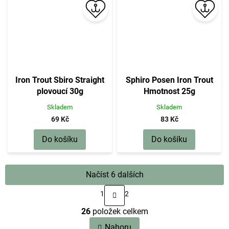
Iron Trout Sbiro Straight
Sphiro Posen Iron Trout
plovoucí 30g
Hmotnost 25g
Skladem
Skladem
69 Kč
83 Kč
Do košíku
Do košíku
Načíst 6 dalších
S
1
2
t
O
r
26
položek celkem
v
á
n
l
Nahoru