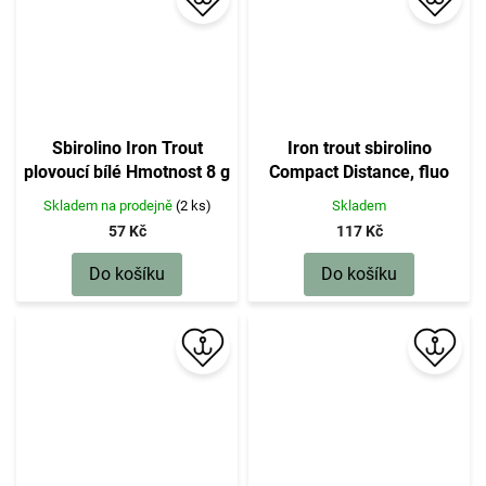
Sbirolino Iron Trout
Iron trout sbirolino
plovoucí bílé Hmotnost 8 g
Compact Distance, fluo
červeno-oranžové,
Skladem na prodejně
(2 ks)
Skladem
potápivé, 35 g
57 Kč
117 Kč
Do košíku
Do košíku