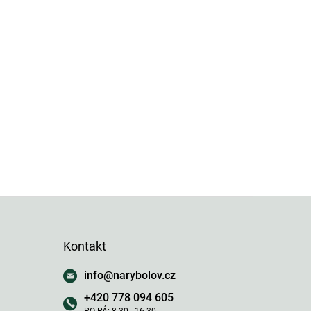
Kontakt
info
@
narybolov.cz
+420 778 094 605