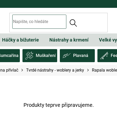
Háčky a bižuterie
Nástrahy a krmení
Velké v
Sumcařina
Muškaření
Plavaná
Fe
na přívlač
Tvrdé nástrahy - woblery a jerky
Rapala woble
Produkty teprve připravujeme.