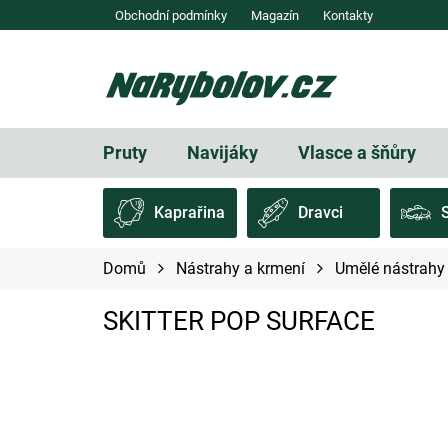
Přejít
Obchodní podmínky
Magazín
Kontakty
na
obsah
Pruty
Navijáky
Vlasce a šňůry
Kaprařina
Dravci
Domů
Nástrahy a krmení
Umělé nástrahy 
SKITTER POP SURFACE