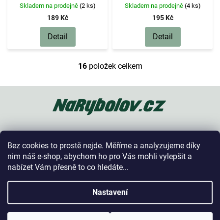
Skladem na prodejně
(2 ks)
Skladem na prodejně
(4 ks)
189 Kč
195 Kč
Detail
Detail
16
položek celkem
O
v
l
Z
á
á
d
p
a
a
c
t
í
Oblíbené kategorie
í
p
Bez cookies to prostě nejde. Měříme a analyzujeme díky
r
Vše o nákupu
nim náš e-shop, abychom ho pro Vás mohli vylepšit a
v
nabízet Vám přesně to co hledáte...
k
y
Kontakt
v
Nastavení
ý
p
Copyright 2026
NaRybolov.cz
. Všechna práva vyhrazena.
i