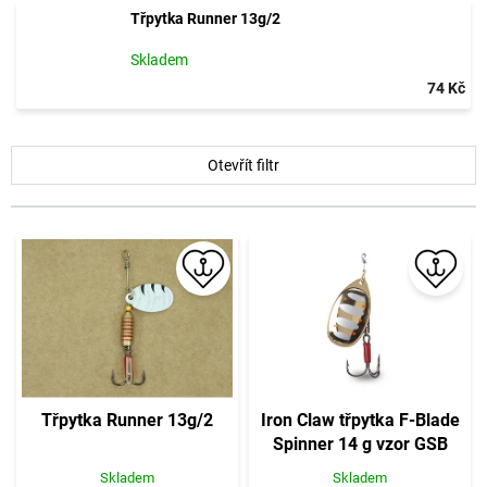
Třpytka Runner 13g/2
Skladem
74 Kč
V
Otevřít filtr
ý
p
i
s
p
r
o
d
u
k
t
Třpytka Runner 13g/2
Iron Claw třpytka F-Blade
ů
Spinner 14 g vzor GSB
Skladem
Skladem