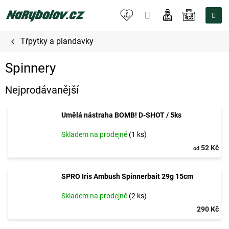
Přejít
na
NÁKUPNÍ
obsah
KOŠÍK
Třpytky a plandavky
Spinnery
Nejprodávanější
Umělá nástraha BOMB! D-SHOT / 5ks
Skladem na prodejně
(1 ks)
52 Kč
od
SPRO Iris Ambush Spinnerbait 29g 15cm
Skladem na prodejně
(2 ks)
290 Kč