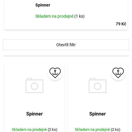
Spinner
Skladem na prodejně
(1 ks)
79 Kč
V
Otevřít filtr
ý
p
i
s
p
r
o
d
u
k
t
Spinner
Spinner
ů
Skladem na prodejně
(2 ks)
Skladem na prodejně
(2 ks)