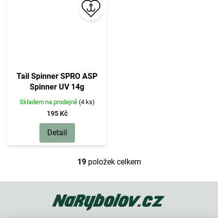
Tail Spinner SPRO ASP
Spinner UV 14g
Skladem na prodejně
(4 ks)
195 Kč
Detail
19
položek celkem
O
v
l
Z
á
á
d
p
a