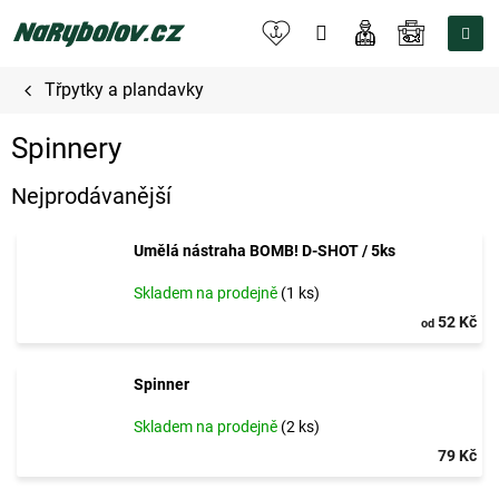
Přejít
na
NÁKUPNÍ
obsah
KOŠÍK
Třpytky a plandavky
Spinnery
Nejprodávanější
Umělá nástraha BOMB! D-SHOT / 5ks
Skladem na prodejně
(1 ks)
52 Kč
od
Spinner
Skladem na prodejně
(2 ks)
79 Kč