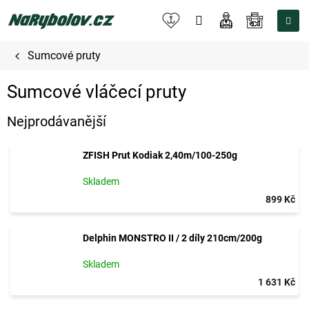
Přejít
na
NÁKUPNÍ
obsah
KOŠÍK
Sumcové pruty
Sumcové vláčecí pruty
Nejprodávanější
ZFISH Prut Kodiak 2,40m/100-250g
Skladem
899 Kč
Delphin MONSTRO II / 2 díly 210cm/200g
Skladem
1 631 Kč