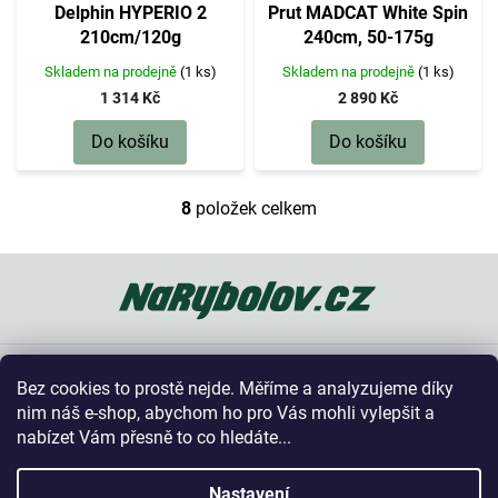
Delphin HYPERIO 2
Prut MADCAT White Spin
210cm/120g
240cm, 50-175g
Skladem na prodejně
(1 ks)
Skladem na prodejně
(1 ks)
1 314 Kč
2 890 Kč
Do košíku
Do košíku
8
položek celkem
O
v
l
Z
á
á
d
p
a
a
c
t
í
Oblíbené kategorie
í
p
Bez cookies to prostě nejde. Měříme a analyzujeme díky
r
Vše o nákupu
nim náš e-shop, abychom ho pro Vás mohli vylepšit a
v
nabízet Vám přesně to co hledáte...
k
y
Kontakt
v
Nastavení