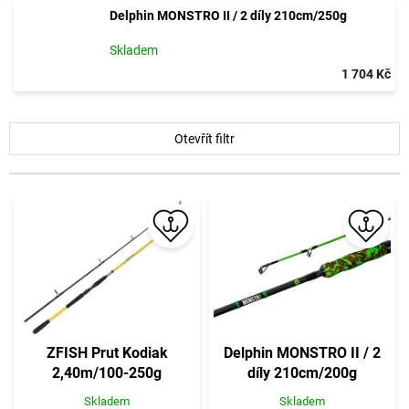
Delphin MONSTRO II / 2 díly 210cm/250g
Skladem
1 704 Kč
V
Otevřít filtr
ý
p
i
s
p
r
o
d
u
k
t
ZFISH Prut Kodiak
Delphin MONSTRO II / 2
ů
2,40m/100-250g
díly 210cm/200g
Skladem
Skladem