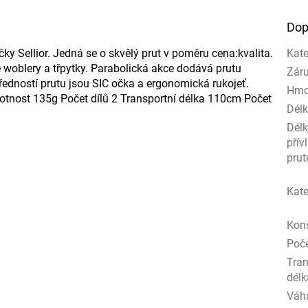
Dop
čky Sellior. Jedná se o skvělý prut v poměru cena:kvalita.
Kate
woblery a třpytky. Parabolická akce dodává prutu
Zár
předností prutu jsou SIC očka a ergonomická rukojeť.
Hmo
otnost 135g Počet dílů 2 Transportní délka 110cm Počet
Délk
Dél
přív
prut
Kate
Kon
Poče
Tran
délk
Váh