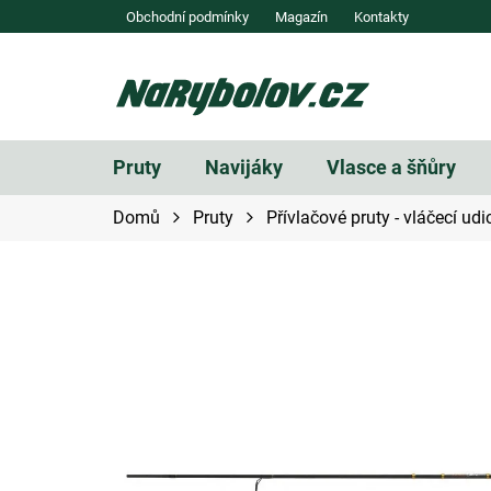
Přejít
Obchodní podmínky
Magazín
Kontakty
na
obsah
Pruty
Navijáky
Vlasce a šňůry
Domů
Pruty
Přívlačové pruty - vláčecí udi