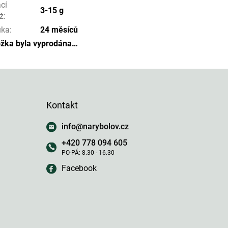
cí
3-15 g
ž
:
uka
:
24 měsíců
ožka byla vyprodána…
Kontakt
info
@
narybolov.cz
+420 778 094 605
Facebook