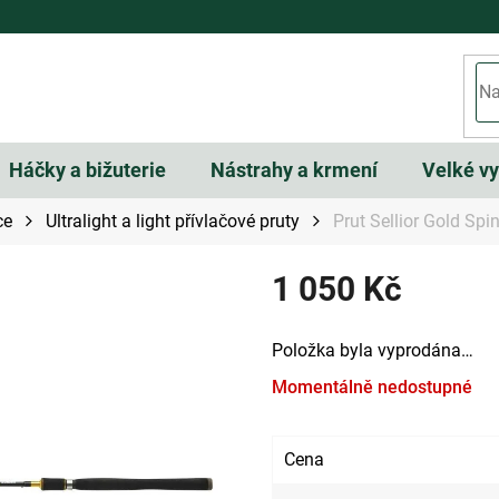
Háčky a bižuterie
Nástrahy a krmení
Velké v
ce
Ultralight a light přívlačové pruty
Prut Sellior Gold Spi
1 050 Kč
Měrná
Položka byla vyprodána…
cena:
Momentálně nedostupné
Cena