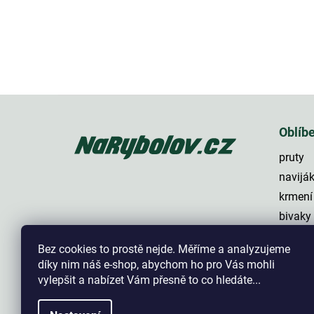
Z
á
p
Oblíb
a
pruty
t
í
navijá
krmení
bivaky
lehátk
Bez cookies to prostě nejde. Měříme a analyzujeme
háčky
díky nim náš e-shop, abychom ho pro Vás mohli
vylepšit a nabízet Vám přesně to co hledáte...