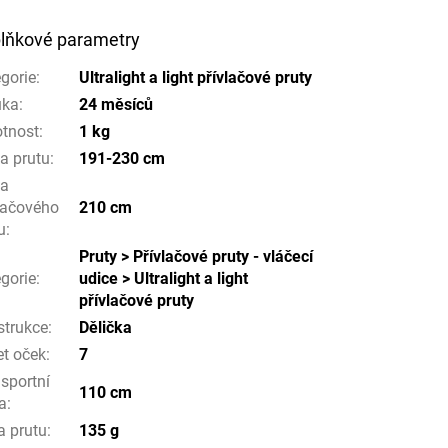
lňkové parametry
gorie
:
Ultralight a light přívlačové pruty
uka
:
24 měsíců
tnost
:
1 kg
a prutu
:
191-230 cm
ka
lačového
210 cm
u
:
Pruty > Přívlačové pruty - vláčecí
gorie
:
udice > Ultralight a light
přívlačové pruty
strukce
:
Dělička
t oček
:
7
sportní
110 cm
a
:
a prutu
:
135 g