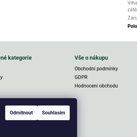
Vrha
zátě
Zár
Pol
ené kategorie
Vše o nákupu
Obchodní podmínky
ky
GDPR
Hodnocení obchodu
a
Odmítnout
Souhlasím