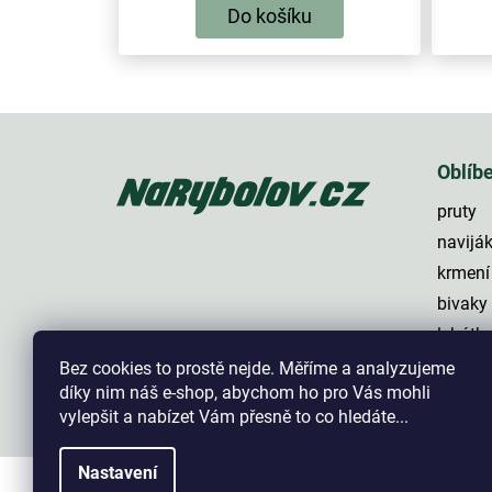
Do košíku
Z
á
p
Oblíb
a
pruty
t
í
navijá
krmení
bivaky
lehátk
háčky
Bez cookies to prostě nejde. Měříme a analyzujeme
díky nim náš e-shop, abychom ho pro Vás mohli
vylepšit a nabízet Vám přesně to co hledáte...
Nastavení