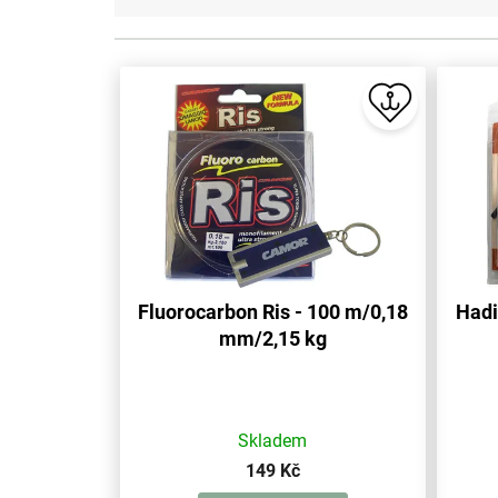
V
ý
p
i
s
p
r
o
d
u
Fluorocarbon Ris - 100 m/0,18
Hadi
k
mm/2,15 kg
t
ů
Skladem
149 Kč