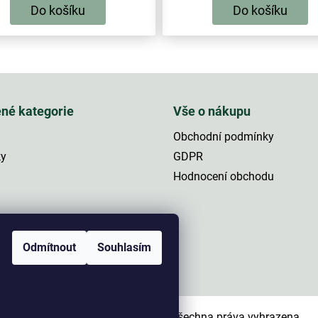
Do košíku
Do košíku
O
v
l
á
ené kategorie
Vše o nákupu
d
a
Obchodní podmínky
c
í
ky
GDPR
p
Hodnocení obchodu
r
v
k
a
y
v
ý
Odmítnout
Souhlasím
p
i
s
u
Copyright 2026
NaRybolov.cz
. Všechna práva vyhrazena.