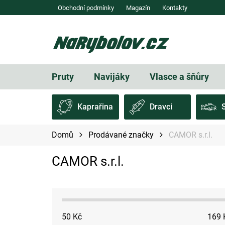
Přejít
Obchodní podmínky
Magazín
Kontakty
na
obsah
Pruty
Navijáky
Vlasce a šňůry
Kaprařina
Dravci
Domů
Prodávané značky
CAMOR s.r.l.
CAMOR s.r.l.
50
Kč
169