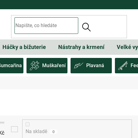
Háčky a bižuterie
Nástrahy a krmení
Velké v
Sumcařina
Muškaření
Plavaná
Fe
Na skladě
0
Kč