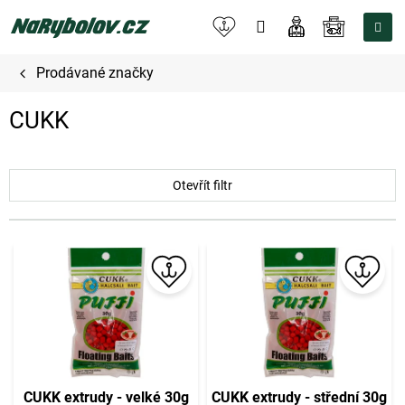
Přejít
na
NÁKUPNÍ
obsah
KOŠÍK
Prodávané značky
CUKK
Otevřít filtr
V
ý
p
i
s
p
r
o
CUKK extrudy - velké 30g
CUKK extrudy - střední 30g