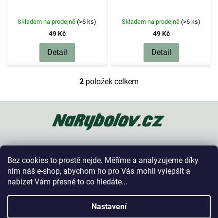
d
u
k
Skladem na prodejně
(>6 ks)
Skladem na prodejně
(>6 ks)
t
49 Kč
49 Kč
ů
Detail
Detail
2
položek celkem
O
v
l
Z
á
á
d
p
a
a
c
t
í
Oblíbené kategorie
í
p
Bez cookies to prostě nejde. Měříme a analyzujeme díky
r
Vše o nákupu
nim náš e-shop, abychom ho pro Vás mohli vylepšit a
v
nabízet Vám přesně to co hledáte...
k
y
Kontakt
v
Nastavení
ý